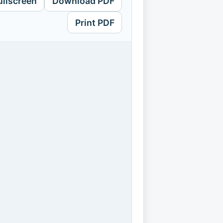
ullscreen
Download PDF
Print PDF