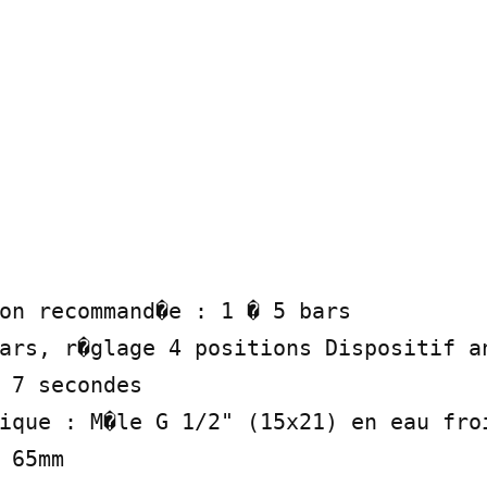
on recommand�e : 1 � 5 bars

ars, r�glage 4 positions Dispositif an
 7 secondes

ique : M�le G 1/2" (15x21) en eau froi
 65mm