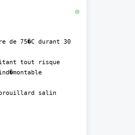
e de 75�C durant 30 
tant tout risque 
nd�montable

rouillard salin 