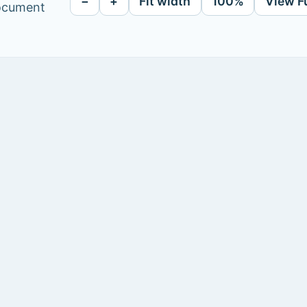
−
+
Fit width
100%
View F
document