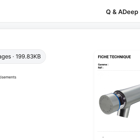
Q & A
Deep
 pages · 199.83KB
tisements