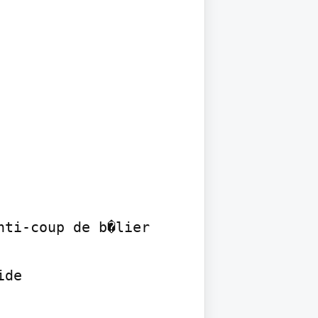
ti-coup de b�lier

de
