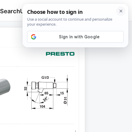
 Search
Upload
🔍
Search
for: