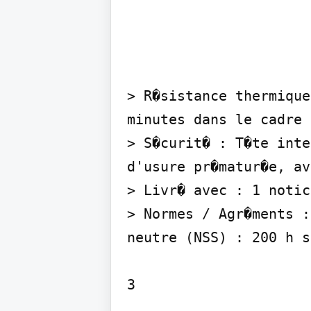
> R�sistance thermique
minutes dans le cadre 
> S�curit� : T�te inte
d'usure pr�matur�e, av
> Livr� avec : 1 notic
> Normes / Agr�ments :
neutre (NSS) : 200 h s
3
