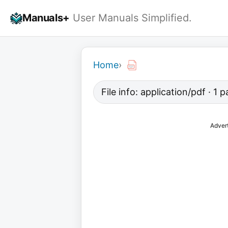
Skip
Manuals+
User Manuals Simplified.
to
content
Home
›
File info: application/pdf · 1
Adver