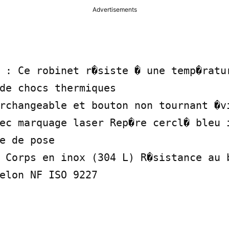
Advertisements
 : Ce robinet r�siste � une temp�ratur
de chocs thermiques

rchangeable et bouton non tournant �vi
ec marquage laser Rep�re cercl� bleu i
e de pose

 Corps en inox (304 L) R�sistance au b
elon NF ISO 9227
