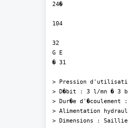
24�

104

32

G E

� 31

> Pression d'utilisati
> D�bit : 3 l/mn � 3 b
> Dur�e d'�coulement :
> Alimentation hydraul
> Dimensions : Saillie