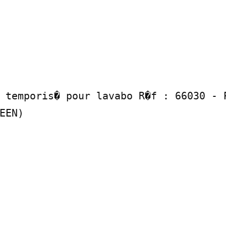
 temporis� pour lavabo R�f : 66030 - P
EEN)
