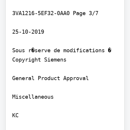
3VA1216-5EF32-0AA0 Page 3/7

25-10-2019

Sous r�serve de modifications � 
Copyright Siemens

General Product Approval

Miscellaneous

KC