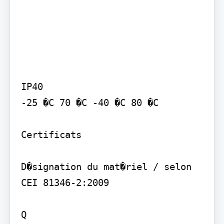
IP40

-25 �C 70 �C -40 �C 80 �C

Certificats

D�signation du mat�riel / selon 
CEI 81346-2:2009

Q
