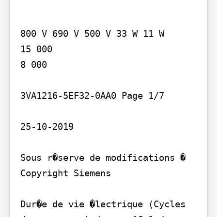
800 V 690 V 500 V 33 W 11 W

15 000

8 000

3VA1216-5EF32-0AA0 Page 1/7

25-10-2019

Sous r�serve de modifications � 
Copyright Siemens

Dur�e de vie �lectrique (Cycles 