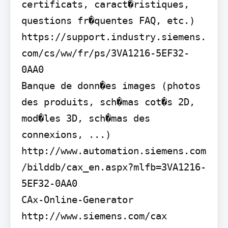
certificats, caract�ristiques, 
questions fr�quentes FAQ, etc.) 
https://support.industry.siemens.
com/cs/ww/fr/ps/3VA1216-5EF32-
0AA0

Banque de donn�es images (photos 
des produits, sch�mas cot�s 2D, 
mod�les 3D, sch�mas des 
connexions, ...) 
http://www.automation.siemens.com
/bilddb/cax_en.aspx?mlfb=3VA1216-
5EF32-0AA0

CAx-Online-Generator 
http://www.siemens.com/cax
