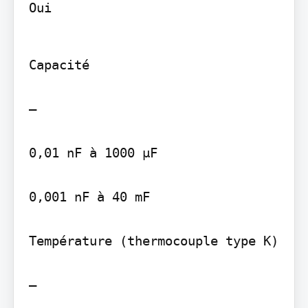
Oui
Capacité

—

0,01 nF à 1000 µF

0,001 nF à 40 mF

Température (thermocouple type K)

—
