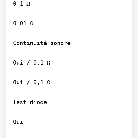
0,1 Ω

0,01 Ω

Continuité sonore

Oui / 0,1 Ω

Oui / 0,1 Ω

Test diode

Oui
