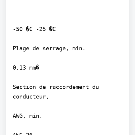
-50 �C -25 �C

Plage de serrage, min.

0,13 mm�

Section de raccordement du 
conducteur,

AWG, min.
