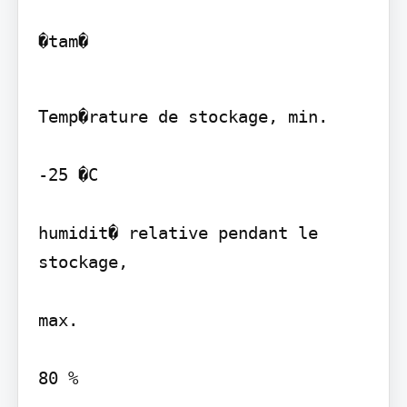
�tam�
Temp�rature de stockage, min.

-25 �C

humidit� relative pendant le 
stockage,

max.

80 %
