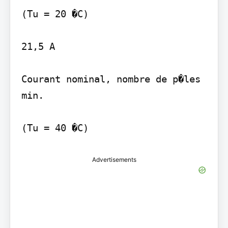
(Tu = 20 �C)

21,5 A

Courant nominal, nombre de p�les 
min.

Advertisements