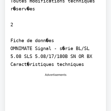
Toutes modifications techniques 
r�serv�es

2

Fiche de donn�es

OMNIMATE Signal - s�rie BL/SL 
5.08 SLS 5.08/17/180B SN OR BX

Caract�ristiques techniques
Advertisements