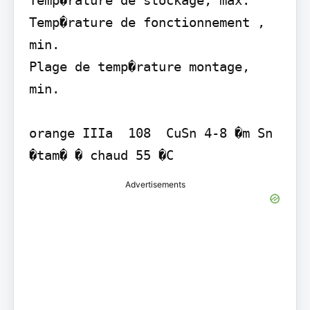
Temp�rature de stockage, max. 
Temp�rature de fonctionnement , 
min.

Plage de temp�rature montage, 
min.

orange IIIa  108  CuSn 4-8 �m Sn 
�tam� � chaud 55 �C
Advertisements