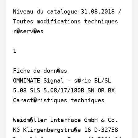
Niveau du catalogue 31.08.2018 / 
Toutes modifications techniques 
r�serv�es

1

Fiche de donn�es

OMNIMATE Signal - s�rie BL/SL 
5.08 SLS 5.08/17/180B SN OR BX

Caract�ristiques techniques

Weidm�ller Interface GmbH & Co. 
KG Klingenbergstra�e 16 D-32758 