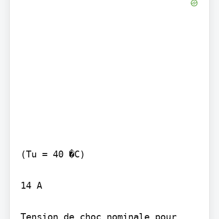
(Tu = 40 �C)

14 A

Tension de choc nominale pour 