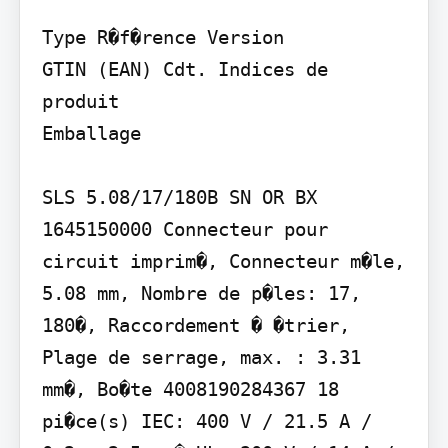
Type R�f�rence Version

GTIN (EAN) Cdt. Indices de 
produit

Emballage

SLS 5.08/17/180B SN OR BX 
1645150000 Connecteur pour 
circuit imprim�, Connecteur m�le, 
5.08 mm, Nombre de p�les: 17, 
180�, Raccordement � �trier, 
Plage de serrage, max. : 3.31 
mm�, Bo�te 4008190284367 18 
pi�ce(s) IEC: 400 V / 21.5 A / 