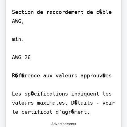
Section de raccordement de c�ble 
AWG,

min.

AWG 26

R�f�rence aux valeurs approuv�es

Les sp�cifications indiquent les 
valeurs maximales. D�tails - voir 
le certificat d'agr�ment.
Advertisements