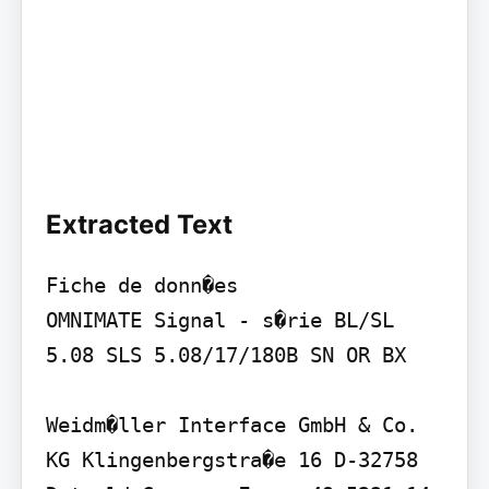
Extracted Text
Fiche de donn�es

OMNIMATE Signal - s�rie BL/SL 
5.08 SLS 5.08/17/180B SN OR BX

Weidm�ller Interface GmbH & Co. 
KG Klingenbergstra�e 16 D-32758 