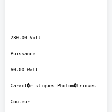
230.00 Volt

Puissance

60.00 Watt

Caract�ristiques Photom�triques

Couleur
