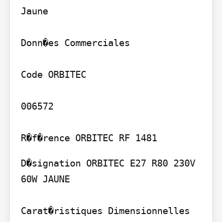
Jaune

Donn�es Commerciales

Code ORBITEC

006572

D�signation ORBITEC E27 R80 230V 
60W JAUNE

Carat�ristiques Dimensionnelles
