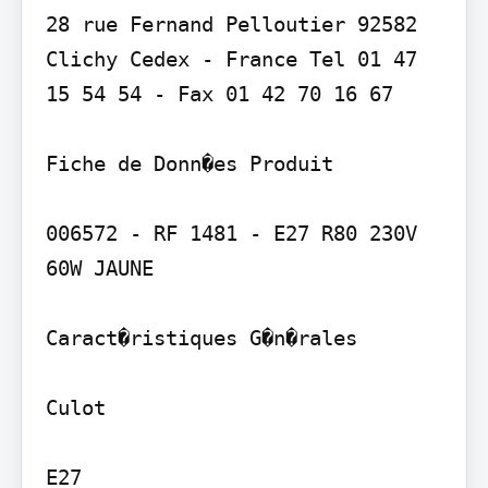
28 rue Fernand Pelloutier 92582 
Clichy Cedex - France Tel 01 47 
15 54 54 - Fax 01 42 70 16 67

Fiche de Donn�es Produit

006572 - RF 1481 - E27 R80 230V 
60W JAUNE

Caract�ristiques G�n�rales

Culot

E27
