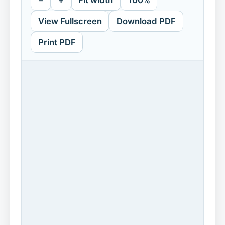
−
+
Fit width
100%
View Fullscreen
Download PDF
Print PDF