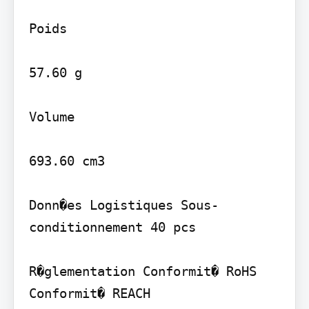
Poids

57.60 g

Volume

693.60 cm3

Donn�es Logistiques Sous-
conditionnement 40 pcs

R�glementation Conformit� RoHS 
Conformit� REACH
