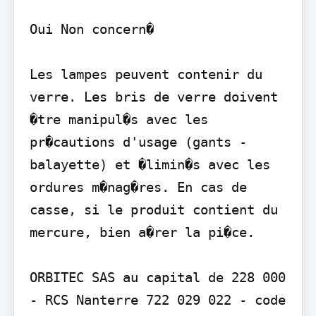
Oui Non concern�

Les lampes peuvent contenir du 
verre. Les bris de verre doivent 
�tre manipul�s avec les 
pr�cautions d'usage (gants - 
balayette) et �limin�s avec les 
ordures m�nag�res. En cas de 
casse, si le produit contient du 
mercure, bien a�rer la pi�ce.

ORBITEC SAS au capital de 228 000  
- RCS Nanterre 722 029 022 - code 