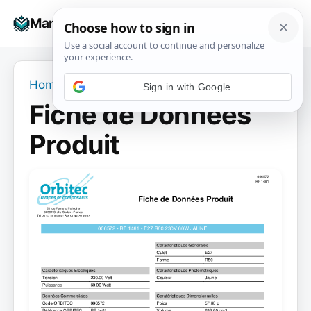
Skip
☰
Manuals+
to
To
content
na
Home
›
Fiche de Données Produit
Fiche de Données
Produit