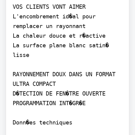
VOS CLIENTS VONT AIMER

L'encombrement id�al pour 
remplacer un rayonnant

La chaleur douce et r�active

La surface plane blanc satin� 
lisse

RAYONNEMENT DOUX DANS UN FORMAT 
ULTRA COMPACT

D�TECTION DE FEN�TRE OUVERTE

PROGRAMMATION INT�GR�E

Donn�es techniques
