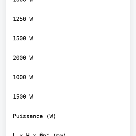
1250 W

1500 W

2000 W

1000 W

1500 W

Puissance (W)

L x H x �p* (mm)
