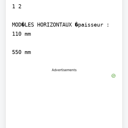
1 2

MOD�LES HORIZONTAUX �paisseur : 
110 mm

550 mm
Advertisements