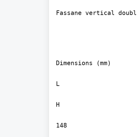
Dimensions (mm)

L

H

148
