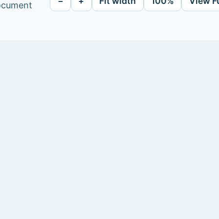
−
+
Fit width
100%
View F
document