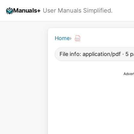
Skip
Manuals+
User Manuals Simplified.
to
content
Home
›
File info: application/pdf · 5
Adver