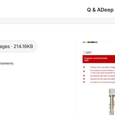
Q & A
Deep
 pages · 214.16KB
tisements