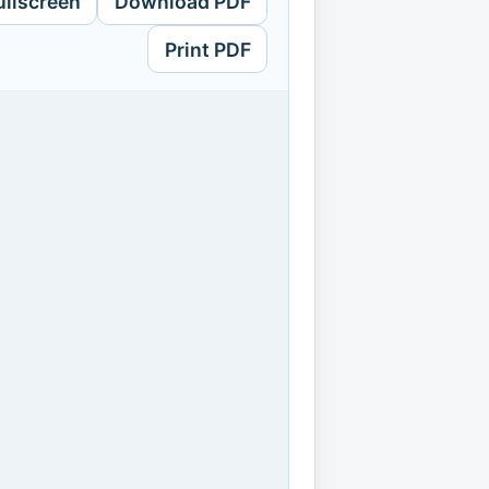
ullscreen
Download PDF
Print PDF