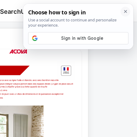
 Search
Upload
🔍
Search
for: