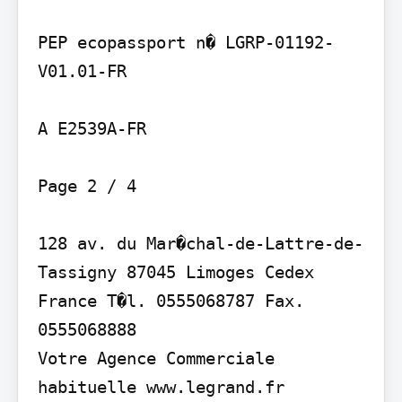
PEP ecopassport n� LGRP-01192-
V01.01-FR

A E2539A-FR

Page 2 / 4

128 av. du Mar�chal-de-Lattre-de-
Tassigny 87045 Limoges Cedex 
France T�l. 0555068787 Fax. 
0555068888

Votre Agence Commerciale 
habituelle www.legrand.fr
