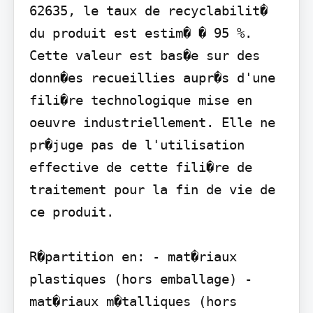
62635, le taux de recyclabilit� 
du produit est estim� � 95 %. 
Cette valeur est bas�e sur des 
donn�es recueillies aupr�s d'une 
fili�re technologique mise en 
oeuvre industriellement. Elle ne 
pr�juge pas de l'utilisation 
effective de cette fili�re de 
traitement pour la fin de vie de 
ce produit.

R�partition en: - mat�riaux 
plastiques (hors emballage) - 
mat�riaux m�talliques (hors 