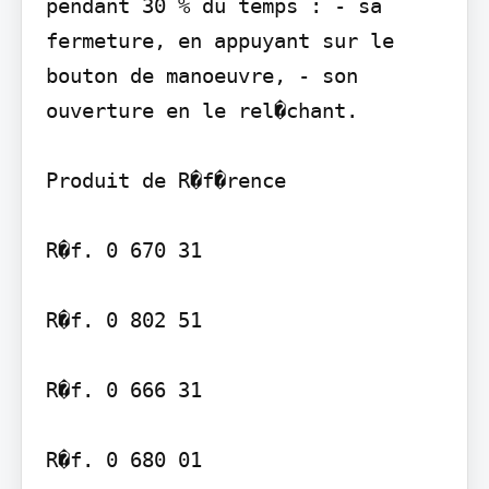
pendant 30 % du temps : - sa 
fermeture, en appuyant sur le 
bouton de manoeuvre, - son 
ouverture en le rel�chant.

Produit de R�f�rence

R�f. 0 670 31

R�f. 0 802 51

R�f. 0 666 31

R�f. 0 680 01
