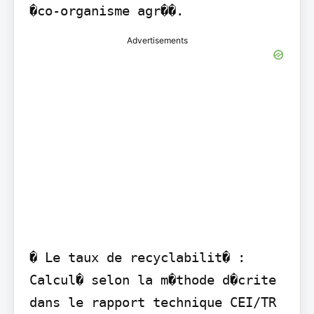
�co-organisme agr��.
Advertisements
� Le taux de recyclabilit� : 
Calcul� selon la m�thode d�crite 
dans le rapport technique CEI/TR 