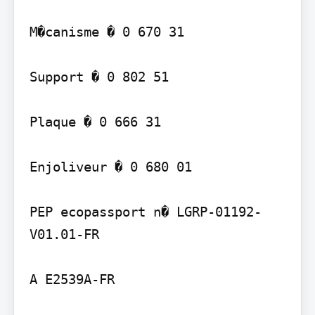
M�canisme � 0 670 31

Support � 0 802 51

Plaque � 0 666 31

Enjoliveur � 0 680 01

PEP ecopassport n� LGRP-01192-
V01.01-FR

A E2539A-FR
