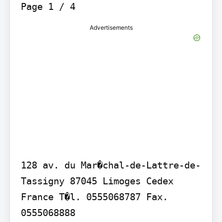
Advertisements
128 av. du Mar�chal-de-Lattre-de-
Tassigny 87045 Limoges Cedex 
France T�l. 0555068787 Fax. 
0555068888
