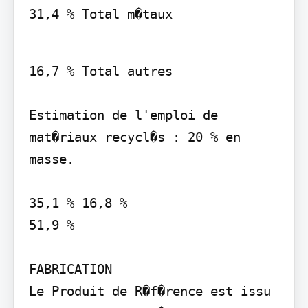
31,4 % Total m�taux
16,7 % Total autres

Estimation de l'emploi de 
mat�riaux recycl�s : 20 % en 
masse.

35,1 % 16,8 %

51,9 %

FABRICATION

Le Produit de R�f�rence est issu 