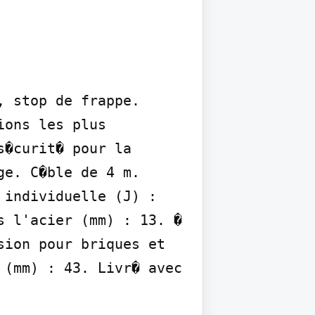
 stop de frappe. 
ons les plus 
�curit� pour la 
e. C�ble de 4 m. 
individuelle (J) : 
 l'acier (mm) : 13. � 
ion pour briques et 
(mm) : 43. Livr� avec 