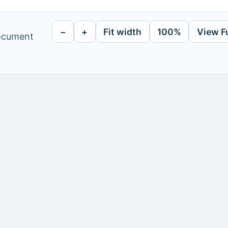
−
+
Fit width
100%
View F
document