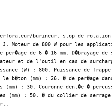
erforateur/burineur, stop de rotation,
 J. Moteur de 800 W pour les applicati
e per�age de 6 � 16 mm. D�brayage de s
ateur et de l'outil en cas de surcharg
ssance (W) : 800. Puissance de frappe 
 le b�ton (mm) : 26. � de per�age dans
s (mm) : 30. Couronne dent�e � percuss
es (mm) : 50. � du collier de serrage 
rt.