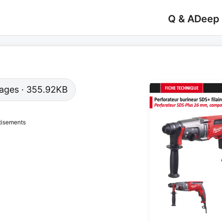
Q & A
Deep
 pages · 355.92KB
tisements