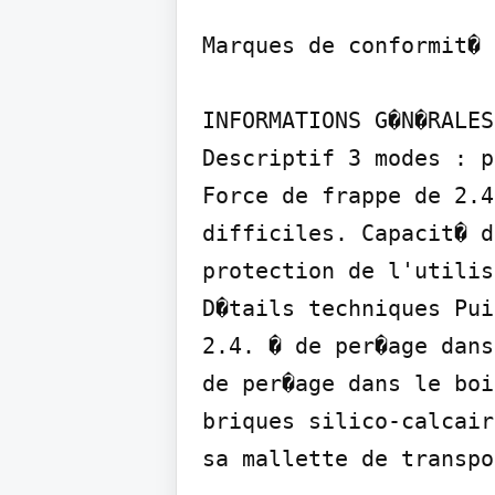
Marques de conformit�

INFORMATIONS G�N�RALES

Descriptif 3 modes : p
Force de frappe de 2.4
difficiles. Capacit� d
protection de l'utilis
D�tails techniques Pui
2.4. � de per�age dans
de per�age dans le boi
briques silico-calcair
sa mallette de transpo