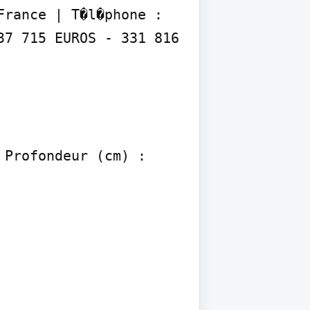
rance | T�l�phone : 
7 715 EUROS - 331 816 
Profondeur (cm) : 