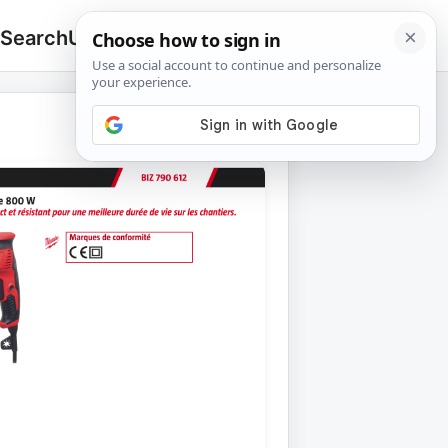
 Search
Upload
🔍
Search
for: