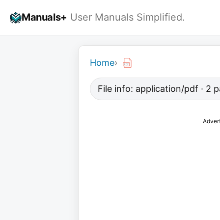
Skip
Manuals+
User Manuals Simplified.
to
content
Home
›
File info: application/pdf · 2
Adver