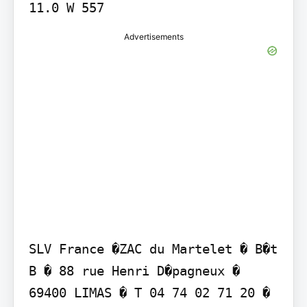
11.0 W 557
Advertisements
SLV France �ZAC du Martelet � B�t 
B � 88 rue Henri D�pagneux � 
69400 LIMAS � T 04 74 02 71 20 � 