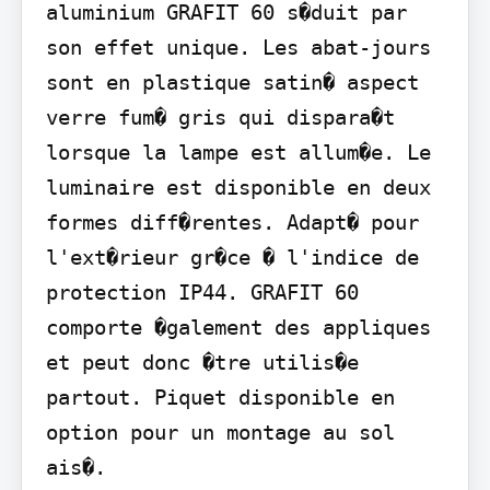
aluminium GRAFIT 60 s�duit par 
son effet unique. Les abat-jours 
sont en plastique satin� aspect 
verre fum� gris qui dispara�t 
lorsque la lampe est allum�e. Le 
luminaire est disponible en deux 
formes diff�rentes. Adapt� pour 
l'ext�rieur gr�ce � l'indice de 
protection IP44. GRAFIT 60 
comporte �galement des appliques 
et peut donc �tre utilis�e 
partout. Piquet disponible en 
option pour un montage au sol 
ais�.
