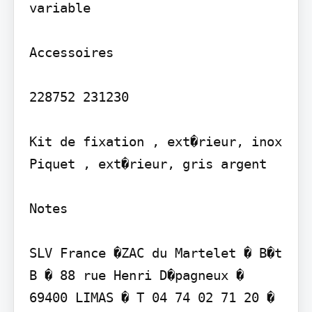
variable

Accessoires

228752 231230

Kit de fixation , ext�rieur, inox 
Piquet , ext�rieur, gris argent

Notes

SLV France �ZAC du Martelet � B�t 
B � 88 rue Henri D�pagneux � 
69400 LIMAS � T 04 74 02 71 20 � 