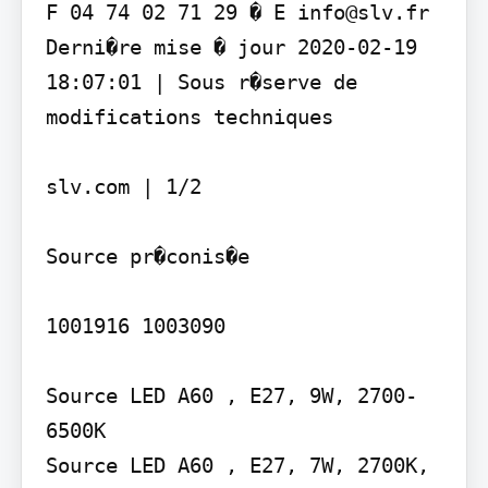
F 04 74 02 71 29 � E info@slv.fr 
Derni�re mise � jour 2020-02-19 
18:07:01 | Sous r�serve de 
modifications techniques

slv.com | 1/2

Source pr�conis�e

1001916 1003090

Source LED A60 , E27, 9W, 2700-
6500K

Source LED A60 , E27, 7W, 2700K, 