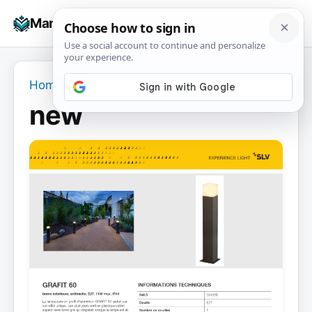
Skip
☰
Manuals+
to
To
content
na
Home
›
new
new