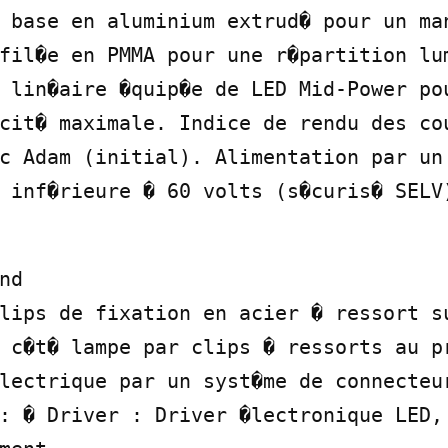
 base en aluminium extrud� pour un man
fil�e en PMMA pour une r�partition lum
 lin�aire �quip�e de LED Mid-Power pou
cit� maximale. Indice de rendu des cou
c Adam (initial). Alimentation par un 
 inf�rieure � 60 volts (s�curis� SELV
d

lips de fixation en acier � ressort su
 c�t� lampe par clips � ressorts au pr
lectrique par un syst�me de connecteur
: � Driver : Driver �lectronique LED, 