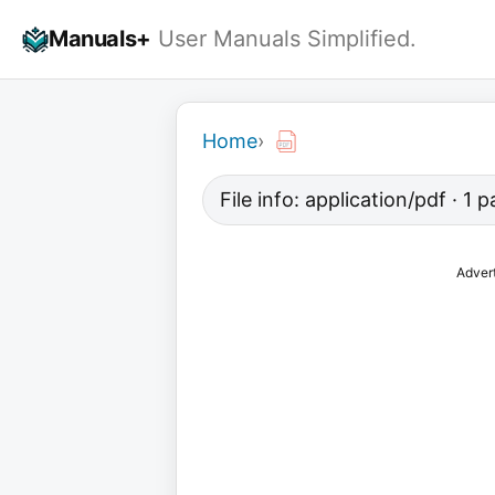
Skip
Manuals+
User Manuals Simplified.
to
content
Home
›
File info: application/pdf · 1
Adver