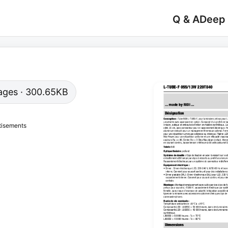
Q & A
Deep
 pages · 300.65KB
tisements