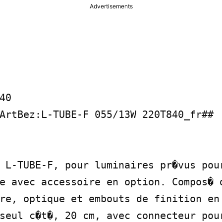
Advertisements
0

ArtBez:L-TUBE-F 055/13W 220T840_fr##

 L-TUBE-F, pour luminaires pr�vus pour
e avec accessoire en option. Compos� d
re, optique et embouts de finition en 
seul c�t�, 20 cm, avec connecteur pour