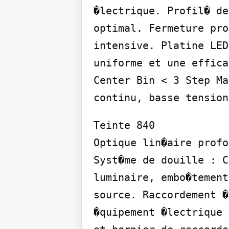
�lectrique. Profil� de
optimal. Fermeture pro
intensive. Platine LED
uniforme et une effica
Center Bin < 3 Step Ma
continu, basse tension
Teinte 840

Optique lin�aire profon
Syst�me de douille : C
luminaire, embo�tement
source. Raccordement �
�quipement �lectrique 