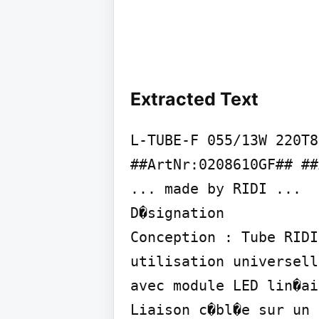
Extracted Text
L-TUBE-F 055/13W 220T84
##ArtNr:0208610GF## ##
... made by RIDI ...

D�signation

Conception : Tube RIDI
utilisation universell
avec module LED lin�ai
Liaison c�bl�e sur un 