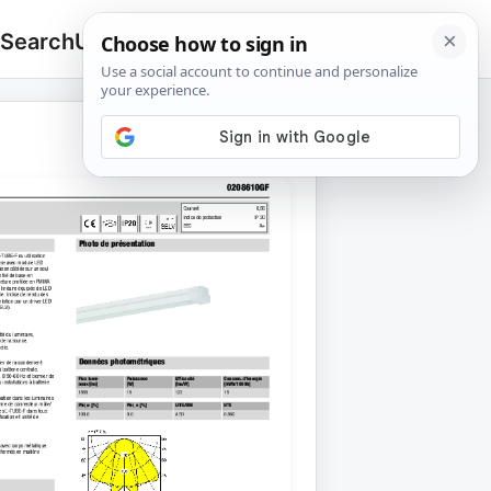
 Search
Upload
🔍
Search
for: