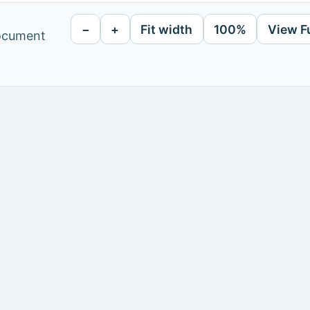
−
+
Fit width
100%
View F
document