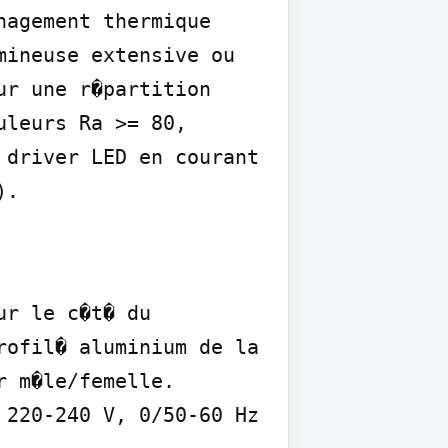
agement thermique 
ineuse extensive ou 
r une r�partition 
leurs Ra >= 80, 
driver LED en courant 
).
r le c�t� du 
ofil� aluminium de la 
 m�le/femelle.

220-240 V, 0/50-60 Hz 