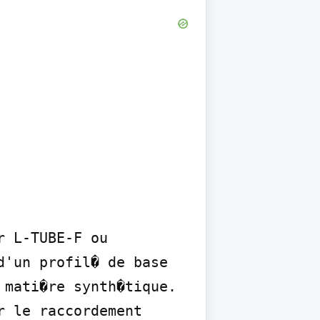
 L-TUBE-F ou 
'un profil� de base 
mati�re synth�tique. 
 le raccordement 