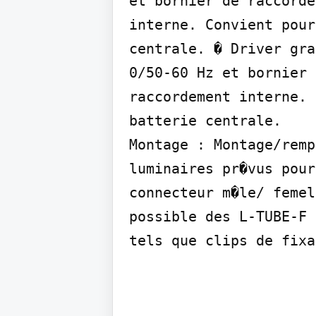
et bornier de raccorde
interne. Convient pour
centrale. � Driver gra
0/50-60 Hz et bornier d
raccordement interne. 
batterie centrale.

Montage : Montage/remp
luminaires pr�vus pour
connecteur m�le/ femel
possible des L-TUBE-F 
tels que clips de fixa