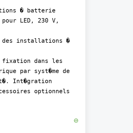
ions � batterie 
pour LED, 230 V, 
des installations � 
fixation dans les 
ique par syst�me de 
�. Int�gration 
essoires optionnels 