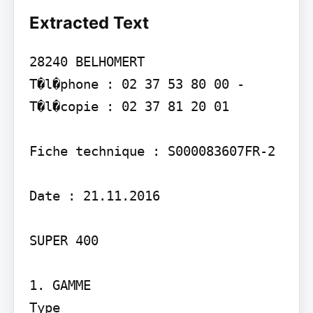
Extracted Text
28240 BELHOMERT

T�l�phone : 02 37 53 80 00 - 
T�l�copie : 02 37 81 20 01

Fiche technique : S000083607FR-2

Date : 21.11.2016

SUPER 400

1. GAMME

Type
