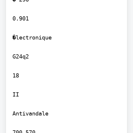
0.901

�lectronique

G24q2

18

II

Antivandale
