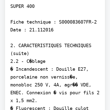
SUPER 400

Fiche technique : S000083607FR-2 
Date : 21.112016

2. CARACTERISTIQUES TECHNIQUES 
(suite)

2.2 - C�blage

� Incandescent : Douille E27, 
porcelaine non verniss�e, 
monobloc 250 V, 4A, agr�� VDE, 
ENEC. Connexion � vis pour fils 2 
x 1,5 mm2.

� Fluorescent : Douille culot 