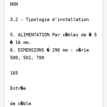
NON

3.2 - Typologie d'installation

5. ALIMENTATION Par c�bles de � 5 
� 16 mm.

6. DIMENSIONS � 296 mm : s�rie 
500, 501, 700

165

Entr�e

de c�ble
