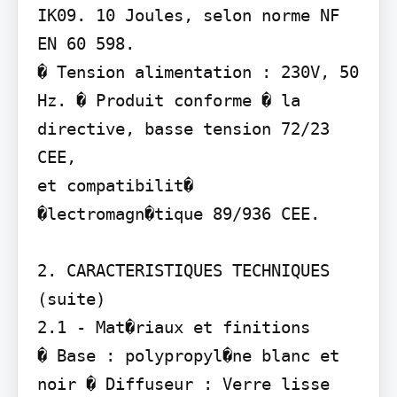
IK09. 10 Joules, selon norme NF 
EN 60 598.

� Tension alimentation : 230V, 50 
Hz. � Produit conforme � la 
directive, basse tension 72/23 
CEE,

et compatibilit� 
�lectromagn�tique 89/936 CEE.

2. CARACTERISTIQUES TECHNIQUES 
(suite)

2.1 - Mat�riaux et finitions

� Base : polypropyl�ne blanc et 
noir � Diffuseur : Verre lisse 