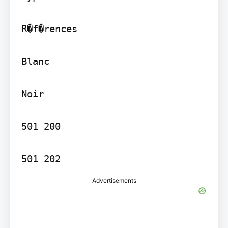
R�f�rences

Blanc

Noir

501 200

501 202
Advertisements