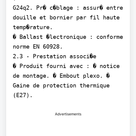
G24q2. Pr� c�blage : assur� entre 
douille et bornier par fil haute 
temp�rature.

� Ballast �lectronique : conforme 
norme EN 60928.

2.3 - Prestation associ�e

� Produit fourni avec : � notice 
de montage. � Embout plexo. � 
Gaine de protection thermique 
(E27).
Advertisements