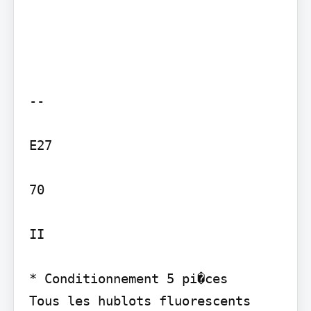
--

E27

70

II

* Conditionnement 5 pi�ces

Tous les hublots fluorescents 