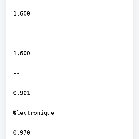
1.600

--

1,600

--

0.901

�lectronique

0.970
