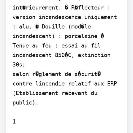
int�rieurement. � R�flecteur : 
version incandescence uniquement 
: alu. � Douille (mod�le 
incandescent) : porcelaine � 
Tenue au feu : essai au fil 
incandescent 850�C, extinction  
30s;

selon r�glement de s�curit� 
contre lincendie relatif aux ERP 
(Etablissement recevant du 
public).

1
