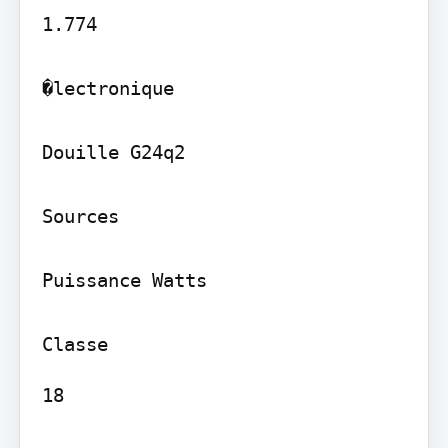
1.774

�lectronique

Douille G24q2

Sources

Puissance Watts

18
