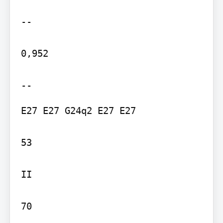
--

0,952

E27 E27 G24q2 E27 E27

53

II

70
