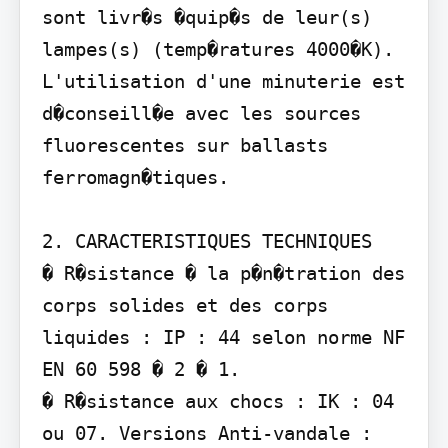
sont livr�s �quip�s de leur(s) 
lampes(s) (temp�ratures 4000�K). 
L'utilisation d'une minuterie est 
d�conseill�e avec les sources 
fluorescentes sur ballasts 
ferromagn�tiques.

2. CARACTERISTIQUES TECHNIQUES

� R�sistance � la p�n�tration des 
corps solides et des corps 
liquides : IP : 44 selon norme NF 
EN 60 598 � 2 � 1.

� R�sistance aux chocs : IK : 04 
ou 07. Versions Anti-vandale : 