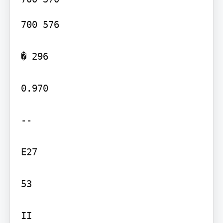
700 576

� 296

0.970

--

E27

53

II
