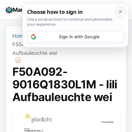
Skip
☰
Manuals+
to
To
content
na
Home
›
F50A092-9016Q1830L1M - lili
Aufbauleuchte wei
F50A092-
9016Q1830L1M - lili
Aufbauleuchte wei