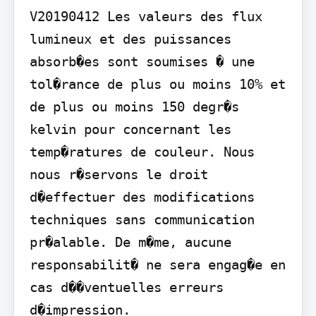
V20190412 Les valeurs des flux 
lumineux et des puissances 
absorb�es sont soumises � une 
tol�rance de plus ou moins 10% et 
de plus ou moins 150 degr�s 
kelvin pour concernant les 
temp�ratures de couleur. Nous 
nous r�servons le droit 
d�effectuer des modifications 
techniques sans communication 
pr�alable. De m�me, aucune 
responsabilit� ne sera engag�e en 
cas d��ventuelles erreurs 
d�impression.
