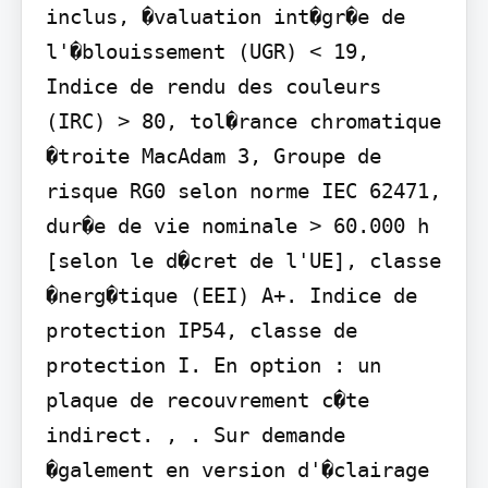
inclus, �valuation int�gr�e de 
l'�blouissement (UGR) < 19, 
Indice de rendu des couleurs 
(IRC) > 80, tol�rance chromatique 
�troite MacAdam 3, Groupe de 
risque RG0 selon norme IEC 62471, 
dur�e de vie nominale > 60.000 h 
[selon le d�cret de l'UE], classe 
�nerg�tique (EEI) A+. Indice de 
protection IP54, classe de 
protection I. En option : un 
plaque de recouvrement c�te 
indirect. , . Sur demande 
�galement en version d'�clairage 