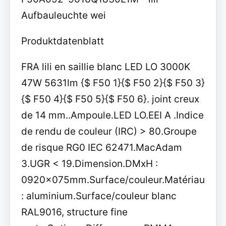
Aufbauleuchte wei
Produktdatenblatt
FRA lili en saillie blanc LED LO 3000K
47W 5631lm {$ F50 1}{$ F50 2}{$ F50 3}
{$ F50 4}{$ F50 5}{$ F50 6}. joint creux
de 14 mm..Ampoule.LED LO.EEI A .Indice
de rendu de couleur (IRC) > 80.Groupe
de risque RG0 IEC 62471.MacAdam
3.UGR < 19.Dimension.DMxH :
0920x075mm.Surface/couleur.Matériau
: aluminium.Surface/couleur blanc
RAL9016, structure fine