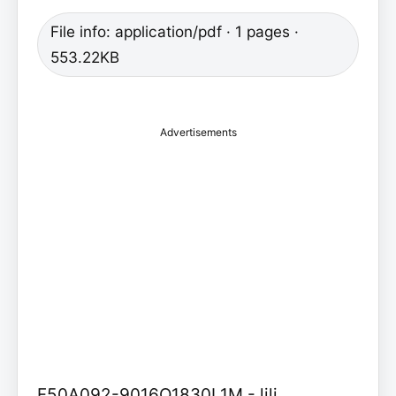
File info: application/pdf · 1 pages ·
553.22KB
Advertisements
F50A092-9016Q1830L1M - lili