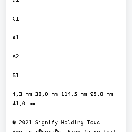
C1

A1

A2

B1

4,3 mm 38,0 mm 114,5 mm 95,0 mm 
41,0 mm

� 2021 Signify Holding Tous 
droits r�serv�s. Signify ne fait 