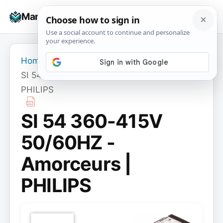
Skip
☰
Manuals+
to
To
content
na
Home
›
SI 54 360-415V 50/60HZ - Amorceurs |
PHILIPS
SI 54 360-415V
50/60HZ -
Amorceurs |
PHILIPS