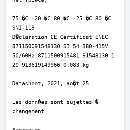
75 �C -20 �C 80 �C -25 �C 80 �C

SNI-115

D�claration CE Certificat ENEC

871150091548130 SI 54 380-415V 
50/60Hz 8711500915481 91548130 1 
20 913619149966 0,083 kg

Datasheet, 2021, ao�t 25

Les donn�es sont sujettes � 
changement

Amorceurs
