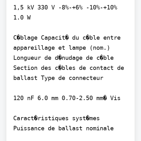
1,5 kV 330 V -8%-+6% -10%-+10% 
1.0 W

C�blage Capacit� du c�ble entre 
appareillage et lampe (nom.) 
Longueur de d�nudage de c�ble 
Section des c�bles de contact de 
ballast Type de connecteur

120 nF 6.0 mm 0.70-2.50 mm� Vis

Caract�ristiques syst�mes 
Puissance de ballast nominale