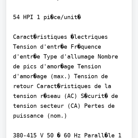
54 HPI 1 pi�ce/unit�

Caract�ristiques �lectriques 
Tension d'entr�e Fr�quence 
d'entr�e Type d'allumage Nombre 
de pics d'amor�age Tension 
d'amor�age (max.) Tension de 
retour Caract�ristiques de la 
tension r�seau (AC) S�curit� de 
tension secteur (CA) Pertes de 
puissance (nom.)

380-415 V 50 � 60 Hz Parall�le 1 