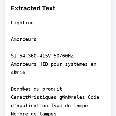
Extracted Text
Lighting

Amorceurs

SI 54 360-415V 50/60HZ

Amorceurs HID pour syst�mes en 
s�rie

Donn�es du produit

Caract�ristiques g�n�rales Code 
d'application Type de lampe 
Nombre de lampes
