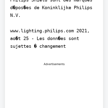
d�pos�es de Koninklijke Philips 
N.V.

www.lighting.philips.com 2021, 
ao�t 25 - Les donn�es sont 
sujettes � changement

Advertisements