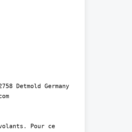
758 Detmold Germany 
om

olants. Pour ce 