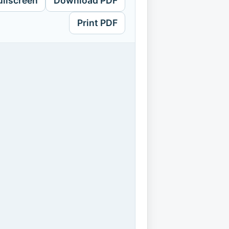
ullscreen
Download PDF
Print PDF