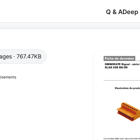
Q & A
Deep
 pages · 767.47KB
tisements