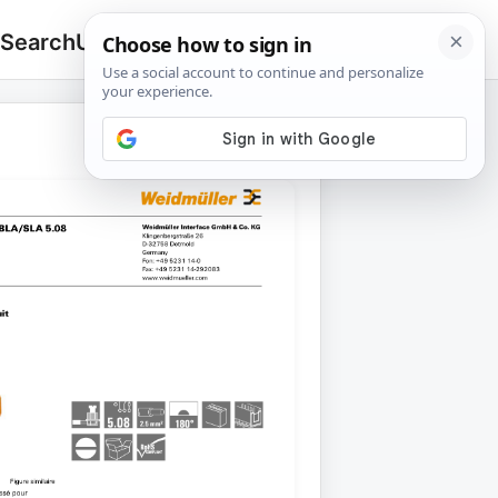
 Search
Upload
🔍
Search
for: