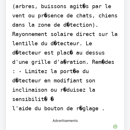
(arbres, buissons agit�s par le 
vent ou pr�sence de chats, chiens 
dans la zone de d�tection). 
Rayonnement solaire direct sur la 
lentille du d�tecteur. Le 
d�tecteur est plac� au dessus 
d'une grille d'a�ration. Rem�des 
: - Limitez la port�e du 
d�tecteur en modifiant son 
inclinaison ou r�duisez la 
sensibilit� �

l'aide du bouton de r�glage .
Advertisements