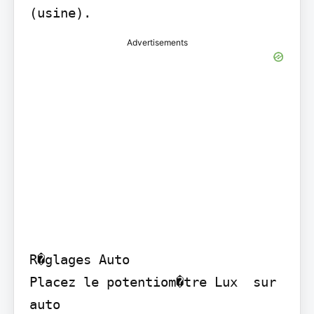
(usine).
Advertisements
R�glages Auto

Placez le potentiom�tre Lux  sur 
auto
