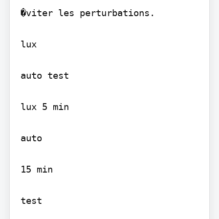
�viter les perturbations.

lux

auto test

lux 5 min

auto

15 min
