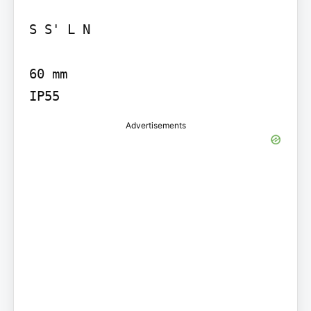
S S' L N

60 mm

IP55
Advertisements