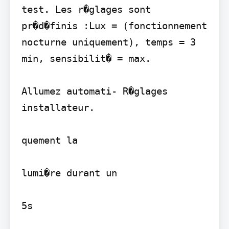
test. Les r�glages sont 
pr�d�finis :Lux = (fonctionnement 
nocturne uniquement), temps = 3 
min, sensibilit� = max.

Allumez automati- R�glages 
installateur.

quement la

lumi�re durant un

5s
