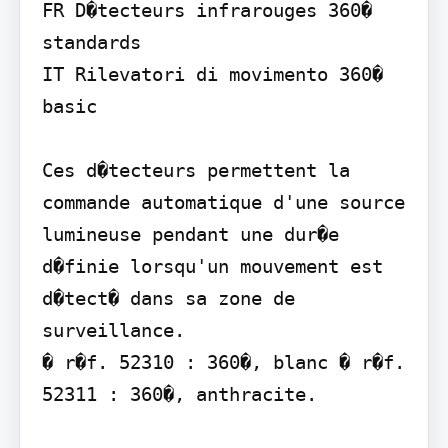
FR D�tecteurs infrarouges 360� 
standards

IT Rilevatori di movimento 360� 
basic

Ces d�tecteurs permettent la 
commande automatique d'une source 
lumineuse pendant une dur�e 
d�finie lorsqu'un mouvement est 
d�tect� dans sa zone de 
surveillance.

� r�f. 52310 : 360�, blanc � r�f. 
52311 : 360�, anthracite.
