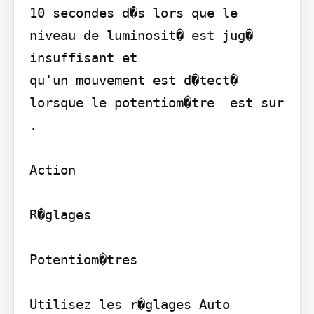
10 secondes d�s lors que le 
niveau de luminosit� est jug� 
insuffisant et

qu'un mouvement est d�tect� 
lorsque le potentiom�tre  est sur 
.

Action

R�glages

Potentiom�tres

Utilisez les r�glages Auto 