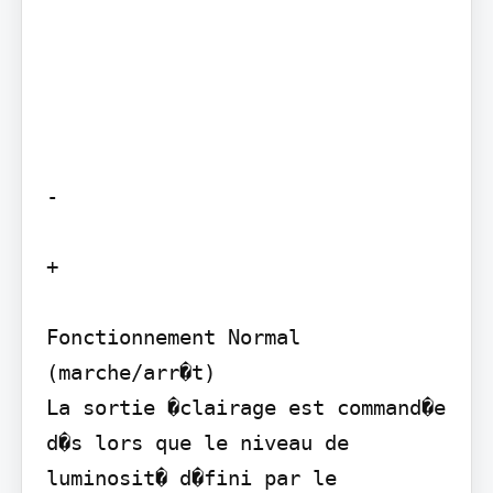
-

+

Fonctionnement Normal 
(marche/arr�t)

La sortie �clairage est command�e 
d�s lors que le niveau de 
luminosit� d�fini par le 