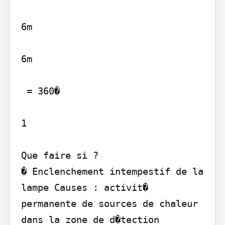
6m

6m

 = 360�

1

Que faire si ?

� Enclenchement intempestif de la 
lampe Causes : activit� 
permanente de sources de chaleur 
dans la zone de d�tection 