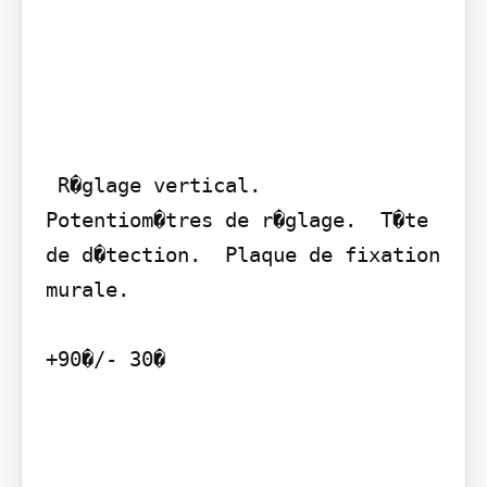
 R�glage vertical.  
Potentiom�tres de r�glage.  T�te 
de d�tection.  Plaque de fixation 
murale.

+90�/- 30�
