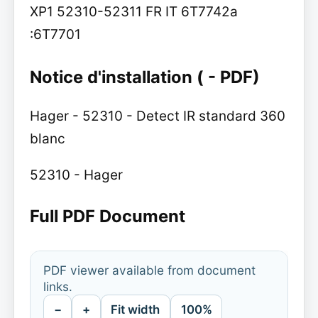
XP1 52310-52311 FR IT 6T7742a
:6T7701
Notice d'installation ( - PDF)
Hager - 52310 - Detect IR standard 360
blanc
52310 - Hager
Full PDF Document
PDF viewer available from document
links.
−
+
Fit width
100%