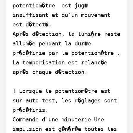
potentiom�tre  est jug�

insuffisant et qu'un mouvement 
est d�tect�.

Apr�s d�tection, la lumi�re reste 
allum�e pendant la dur�e 
pr�d�finie par le potentiom�tre .

La temporisation est relanc�e 
apr�s chaque d�tection.

! Lorsque le potentiom�tre est 
sur auto test, les r�glages sont 
pr�d�finis.

Commande d'une minuterie Une 
impulsion est g�n�r�e toutes les 