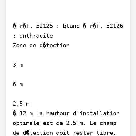
� r�f. 52125 : blanc � r�f. 52126 
: anthracite

Zone de d�tection

3 m

6 m

2,5 m

� 12 m La hauteur d'installation 
optimale est de 2,5 m. Le champ 
de d�tection doit rester libre.
