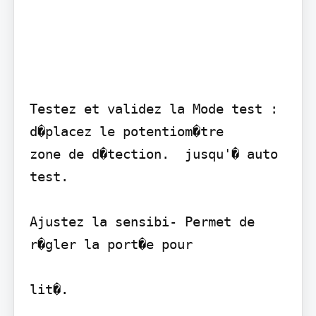
Testez et validez la Mode test : 
d�placez le potentiom�tre

zone de d�tection.  jusqu'� auto 
test.

Ajustez la sensibi- Permet de 
r�gler la port�e pour

lit�.
