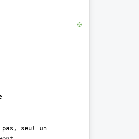


pas, seul un 
ent.
