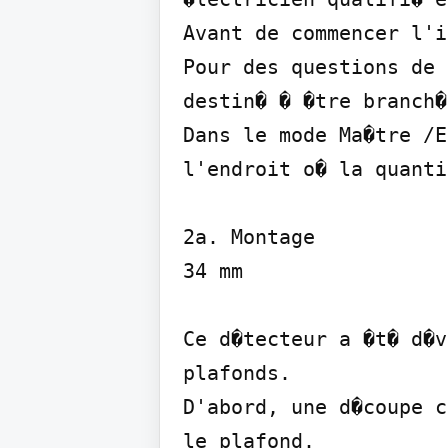
Avant de commencer l'i
Pour des questions de 
destin� � �tre branch�
Dans le mode Ma�tre /E
l'endroit o� la quanti
2a. Montage

34 mm

Ce d�tecteur a �t� d�v
plafonds.

D'abord, une d�coupe c
le plafond.
