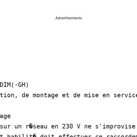
Advertisements
DIM(-GH)

tion, de montage et de mise en service
age

sur un r�seau en 230 V ne s'improvise 
t habilit� doit effectuer ce raccordem