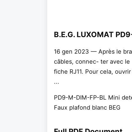
B.E.G. LUXOMAT PD
16 gen 2023 — Après le br
câbles, connec- ter avec le 
fiche RJ11. Pour cela, ouvrir
...
PD9-M-DIM-FP-BL Mini dete
Faux plafond blanc BEG
Full PDF Document