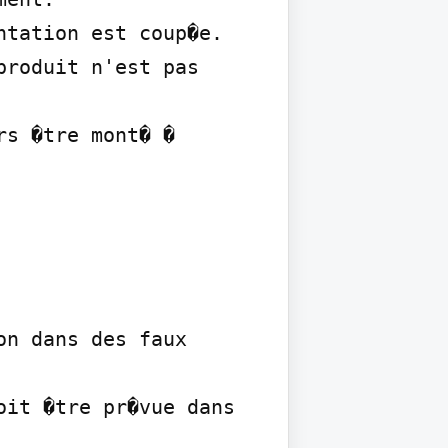
tation est coup�e.

roduit n'est pas 
s �tre mont� � 
n dans des faux 
it �tre pr�vue dans 