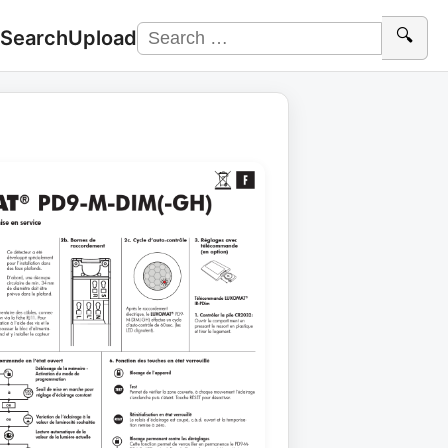
 Search
Upload
🔍
Search
for: