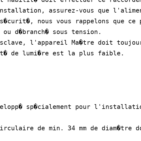
nstallation, assurez-vous que l'alimen
s�curit�, nous vous rappelons que ce p
 ou d�branch� sous tension.

sclave, l'appareil Ma�tre doit toujour
t� de lumi�re est la plus faible.

elopp� sp�cialement pour l'installatio
irculaire de min. 34 mm de diam�tre do