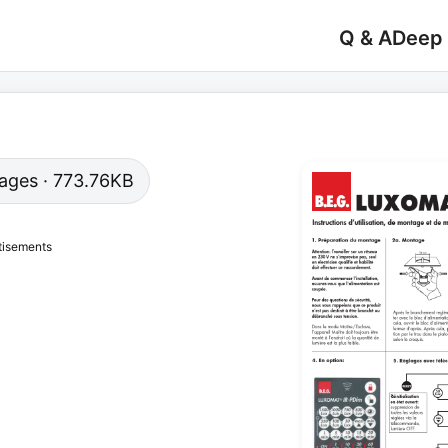
Q & A
Deep
 pages · 773.76KB
tisements