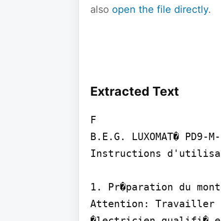
also
open the file directly
.
Extracted Text
F

B.E.G. LUXOMAT� PD9-M-
Instructions d'utilisa
1. Pr�paration du mont
Attention: Travailler 
�lectricien qualifi� e