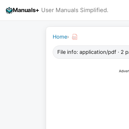
Skip
Manuals+
User Manuals Simplified.
to
content
Home
›
File info: application/pdf · 2
Adver