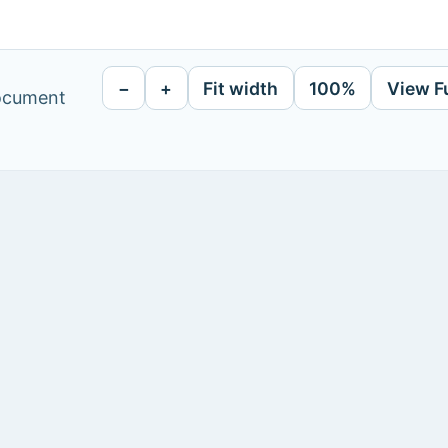
−
+
Fit width
100%
View F
document