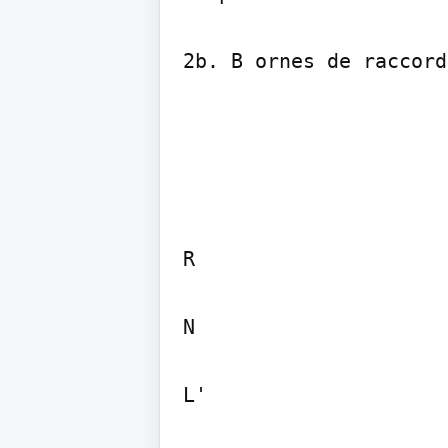
2b. B ornes de raccord
R

N

L'
