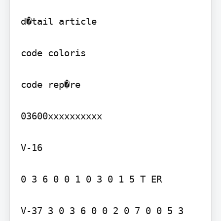
d�tail article

code coloris

code rep�re

03600xxxxxxxxxx

V-16

0 3 6 0 0 1 0 3 0 1 5 T ER

V-37 3 0 3 6 0 0 2 0 7 0 0 5 3