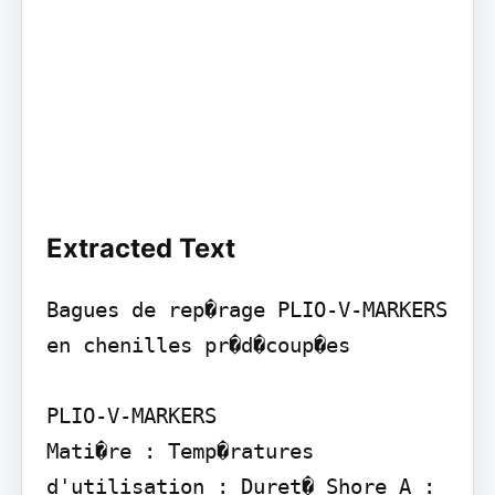
Extracted Text
Bagues de rep�rage PLIO-V-MARKERS

en chenilles pr�d�coup�es

PLIO-V-MARKERS

Mati�re : Temp�ratures 
d'utilisation : Duret� Shore A : 