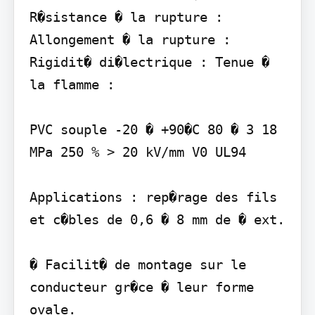
R�sistance � la rupture : 
Allongement � la rupture : 
Rigidit� di�lectrique : Tenue � 
la flamme :

PVC souple -20 � +90�C 80 � 3 18 
MPa 250 % > 20 kV/mm V0 UL94

Applications : rep�rage des fils 
et c�bles de 0,6 � 8 mm de � ext.

� Facilit� de montage sur le 
conducteur gr�ce � leur forme 
ovale.
