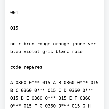
001

015

noir brun rouge orange jaune vert 
bleu violet gris blanc rose

code rep�res

A 0360 0*** 015 A B 0360 0*** 015 
B C 0360 0*** 015 C D 0360 0*** 
015 D E 0360 0*** 015 E F 0360 
0*** 015 F G 0360 0*** 015 G H 