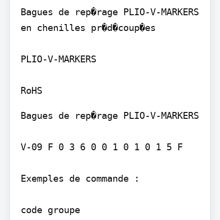
Bagues de rep�rage PLIO-V-MARKERS

en chenilles pr�d�coup�es

PLIO-V-MARKERS

Bagues de rep�rage PLIO-V-MARKERS

V-09 F 0 3 6 0 0 1 0 1 0 1 5 F

Exemples de commande :

code groupe
