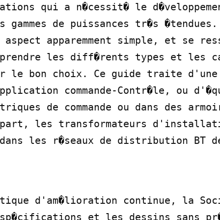
ations qui a n�cessit� le d�veloppemen
s gammes de puissances tr�s �tendues. 
 aspect apparemment simple, et se ress
prendre les diff�rents types et les ca
r le bon choix. Ce guide traite d'une 
pplication commande-Contr�le, ou d'�qu
triques de commande ou dans des armoir
part, les transformateurs d'installati
dans les r�seaux de distribution BT de
tique d'am�lioration continue, la Soci
sp�cifications et les dessins sans pr�