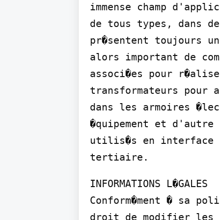
immense champ d'applic
de tous types, dans de
pr�sentent toujours un
alors important de com
associ�es pour r�alise
transformateurs pour a
dans les armoires �lec
�quipement et d'autre 
utilis�s en interface 
tertiaire.
INFORMATIONS L�GALES

Conform�ment � sa poli
droit de modifier les 