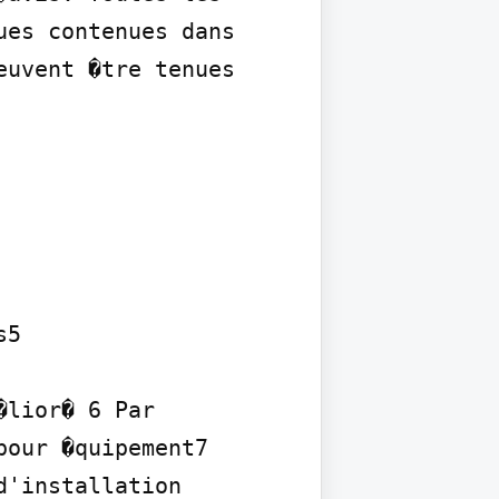
es contenues dans 
uvent �tre tenues 
5

lior� 6 Par 
our �quipement7 
'installation 