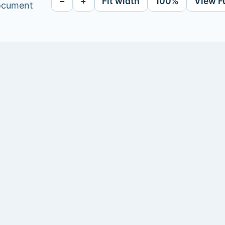
−
+
Fit width
100%
View F
document