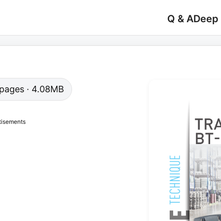
Q & A
Deep
8 pages · 4.08MB
tisements