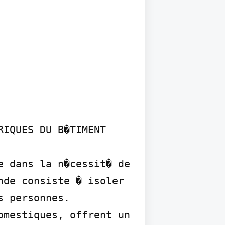
IQUES DU B�TIMENT

 dans la n�cessit� de 
de consiste � isoler 
 personnes. 
mestiques, offrent un 