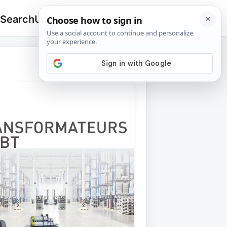
 Search
Upload
🔍
Search
for: