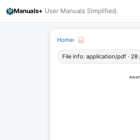
Skip
Manuals+
User Manuals Simplified.
to
content
Home
›
File info: application/pdf · 2
Adver