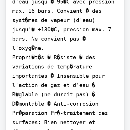
d'eau jusqu'� 95�C avec pression 
max. 16 bars. Convient � des 
syst�mes de vapeur (d'eau) 
jusqu'� +130�C, pression max. 7 
bars. Ne convient pas � 
l'oxyg�ne.

Propri�t�s � R�siste � des 
variations de temp�rature 
importantes � Insensible pour 
l'action de gaz et d'eau � 
R�glable (ne durcit pas) � 
D�montable � Anti-corrosion

Pr�paration Pr�-traitement des 
surfaces: Bien nettoyer et 