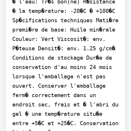
� l'eau: Tr�s bon(ne) R�sistance 
� la temp�rature: -20�C � +100�C

Sp�cifications techniques Mati�re 
premi�re de base: Huile min�rale 
Couleur: Vert Viscosit�: env. 
P�teuse Densit�: env. 1.25 g/cm�

Conditions de stockage Dur�e de 
conservation d'au moins 24 mois 
lorsque l'emballage n'est pas 
ouvert. Conserver l'emballage 
ferm� correctement dans un 
endroit sec, frais et � l'abri du 
gel � une temp�rature situ�e 
entre +5�C et +25�C. Conservation 