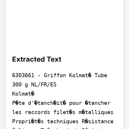
Extracted Text
6303661 - Griffon Kolmat� Tube 
300 g NL/FR/ES

Kolmat�

P�te d'�tanch�it� pour �tancher 
les raccords filet�s m�talliques

Propri�t�s techniques R�sistance 