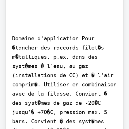
Domaine d'application Pour 
�tancher des raccords filet�s 
m�talliques, p.ex. dans des 
syst�mes � l'eau, au gaz 
(installations de CC) et � l'air 
comprim�. Utiliser en combinaison 
avec de la filasse. Convient � 
des syst�mes de gaz de -20�C 
jusqu'� +70�C, pression max. 5 
bars. Convient � des syst�mes 