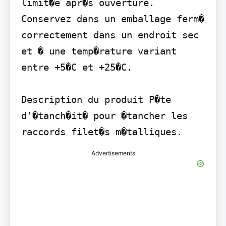
limit�e apr�s ouverture. 
Conservez dans un emballage ferm� 
correctement dans un endroit sec 
et � une temp�rature variant 
entre +5�C et +25�C.

Description du produit P�te 
d'�tanch�it� pour �tancher les 
raccords filet�s m�talliques.
Advertisements