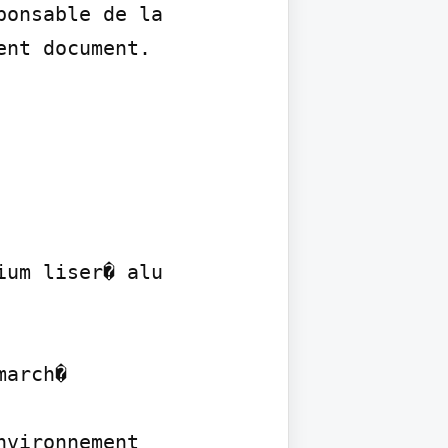
onsable de la 
ent document.
um liser� alu

arch�

vironnement
