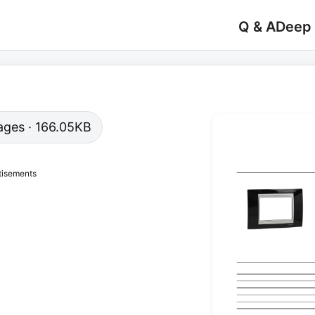
Q & A
Deep
 pages · 166.05KB
tisements