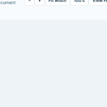
−
+
Fit width
100%
View F
document