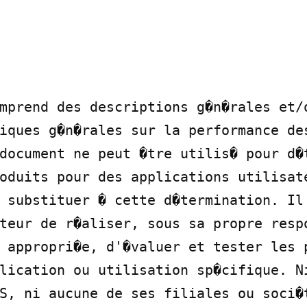
mprend des descriptions g�n�rales et/o
iques g�n�rales sur la performance des
document ne peut �tre utilis� pour d�t
oduits pour des applications utilisate
 substituer � cette d�termination. Il 
teur de r�aliser, sous sa propre respo
 appropri�e, d'�valuer et tester les p
lication ou utilisation sp�cifique. Ni
S, ni aucune de ses filiales ou soci�t