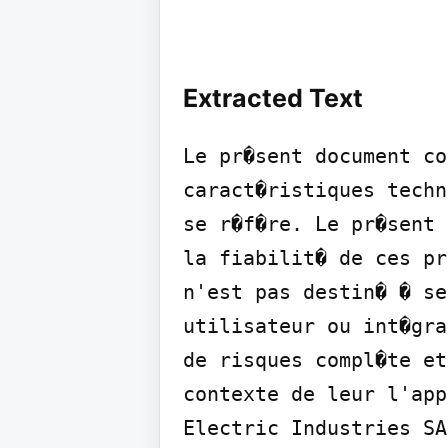
Extracted Text
Le pr�sent document co
caract�ristiques techn
se r�f�re. Le pr�sent 
la fiabilit� de ces pr
n'est pas destin� � se
utilisateur ou int�gra
de risques compl�te et
contexte de leur l'app
Electric Industries SA