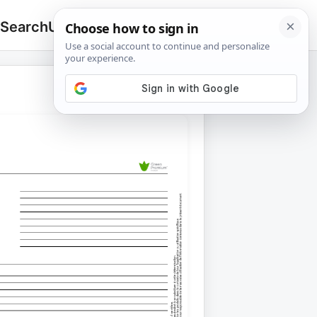
 Search
Upload
🔍
Search
for: