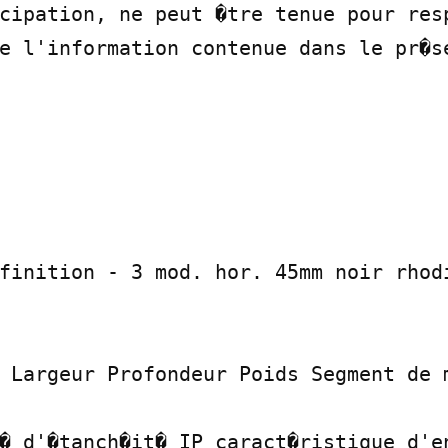
cipation, ne peut �tre tenue pour resp
e l'information contenue dans le pr�s
finition - 3 mod. hor. 45mm noir rhodi
 Largeur Profondeur Poids Segment de m
� d'�tanch�it� IP caract�ristique d'en