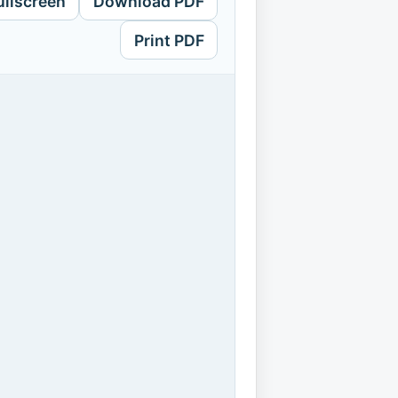
ullscreen
Download PDF
Print PDF