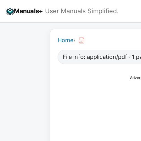
Skip
Manuals+
User Manuals Simplified.
to
content
Home
›
File info: application/pdf · 1
Adver