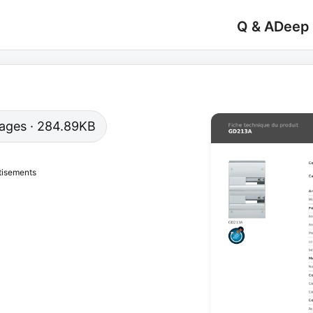
Q & A
Deep
 pages · 284.89KB
tisements