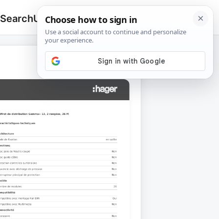
 Search
Upload
🔍
Search
for: