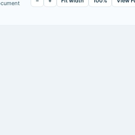
−
+
Fit width
100%
View F
document