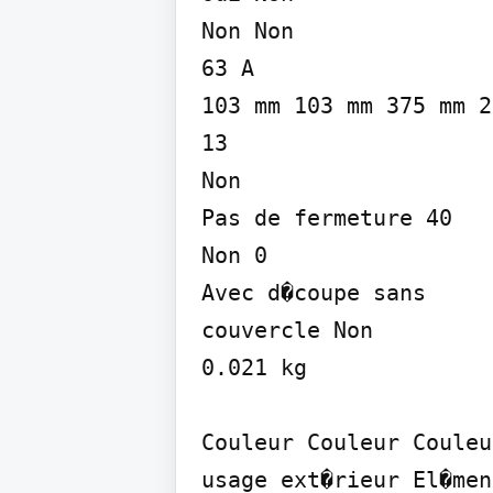
Non Non

63 A

103 mm 103 mm 375 mm 2
13

Non

Pas de fermeture 40

Non 0

Avec d�coupe sans

couvercle Non

0.021 kg

Couleur Couleur Couleu
usage ext�rieur El�men