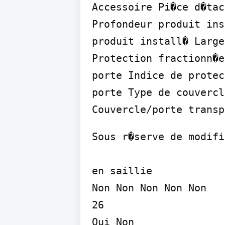
Accessoire Pi�ce d�tac
Profondeur produit ins
produit install� Large
Protection fractionn�e
porte Indice de protec
porte Type de couvercl
Couvercle/porte transp
Sous r�serve de modifi
en saillie

Non Non Non Non Non

26

Oui Non
