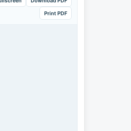
ullscreen
Download PDF
Print PDF