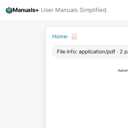
Skip
Manuals+
User Manuals Simplified.
to
content
Home
›
File info: application/pdf · 2
Adver