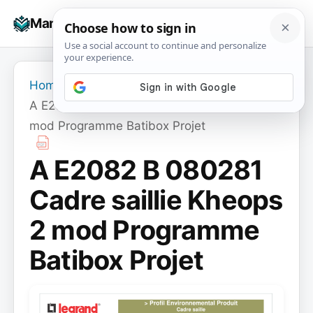
Skip
☰
Manuals+
to
To
content
na
Home
›
A E2082 B 080281 Cadre saillie Kheops 2
mod Programme Batibox Projet
A E2082 B 080281
Cadre saillie Kheops
2 mod Programme
Batibox Projet