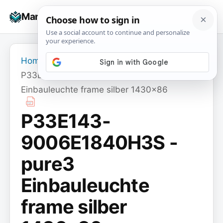
Skip
☰
Manuals+
to
To
content
na
Home
›
P33E143-9006E1840H3S - pure3
Einbauleuchte frame silber 1430x86
P33E143-
9006E1840H3S -
pure3
Einbauleuchte
frame silber