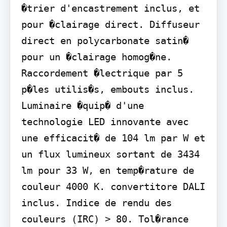
�trier d'encastrement inclus, et 
pour �clairage direct. Diffuseur 
direct en polycarbonate satin� 
pour un �clairage homog�ne. 
Raccordement �lectrique par 5 
p�les utilis�s, embouts inclus. 
Luminaire �quip� d'une 
technologie LED innovante avec 
une efficacit� de 104 lm par W et 
un flux lumineux sortant de 3434 
lm pour 33 W, en temp�rature de 
couleur 4000 K. convertitore DALI 
inclus. Indice de rendu des 
couleurs (IRC) > 80. Tol�rance 