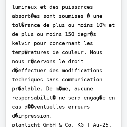
lumineux et des puissances 
absorb�es sont soumises � une 
tol�rance de plus ou moins 10% et 
de plus ou moins 150 degr�s 
kelvin pour concernant les 
temp�ratures de couleur. Nous 
nous r�servons le droit 
d�effectuer des modifications 
techniques sans communication 
pr�alable. De m�me, aucune 
responsabilit� ne sera engag�e en 
cas d��ventuelles erreurs 
d�impression.

planlicht GmbH & Co. KG | Au-25, 