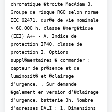
chromatique �troite MacAdam 3, 
Groupe de risque RG0 selon norme 
IEC 62471, dur�e de vie nominale 
> 60.000 h, classe �nerg�tique 
(EEI) A++ - A. Indice de 
protection IP40, classe de 
protection I. Options 
suppl�mentaires � commander : 
capteur de pr�sence et de 
luminosit� et �clairage 
d'urgence, . Sur demande 
�galement en version d'�clairage 
d'urgence, batterie 3h. Nombre 
d'adresses DALI : 1, Dimensions 