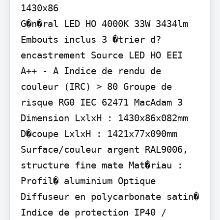
1430x86

G�n�ral LED HO 4000K 33W 3434lm 
Embouts inclus 3 �trier d?
encastrement Source LED HO EEI 
A++ - A Indice de rendu de 
couleur (IRC) > 80 Groupe de 
risque RG0 IEC 62471 MacAdam 3 
Dimension LxlxH : 1430x86x082mm 
D�coupe LxlxH : 1421x77x090mm 
Surface/couleur argent RAL9006, 
structure fine mate Mat�riau : 
Profil� aluminium Optique 
Diffuseur en polycarbonate satin� 
Indice de protection IP40 / 