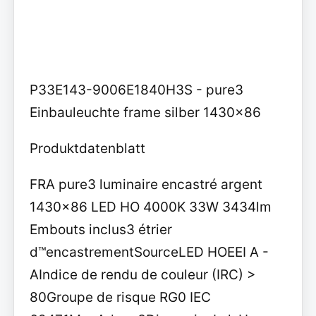
P33E143-9006E1840H3S - pure3
Einbauleuchte frame silber 1430x86
Produktdatenblatt
FRA pure3 luminaire encastré argent
1430x86 LED HO 4000K 33W 3434lm
Embouts inclus3 étrier
d™encastrementSourceLED HOEEI A -
AIndice de rendu de couleur (IRC) >
80Groupe de risque RG0 IEC