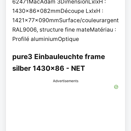
62471MacAdam 3DimensionLxlxH :
1430x86x082mmDécoupe LxlxH :
1421x77x090mmSurface/couleurargent
RAL9006, structure fine mateMatériau :
Profilé aluminiumOptique
pure3 Einbauleuchte frame
silber 1430x86 - NET
Advertisements