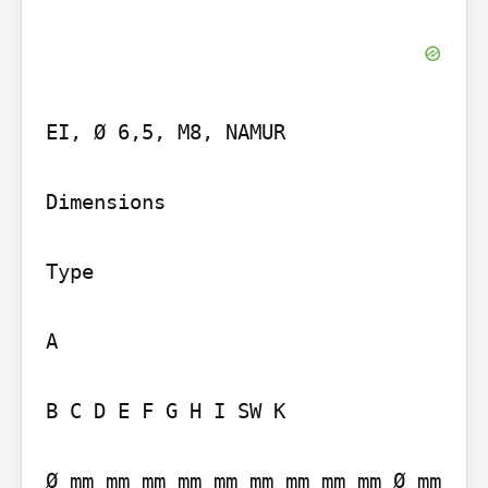
EI, Ø 6,5, M8, NAMUR

Dimensions

Type

A

B C D E F G H I SW K

Ø mm mm mm mm mm mm mm mm mm Ø mm
