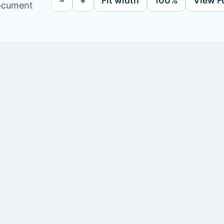
−
+
Fit width
100%
View F
document