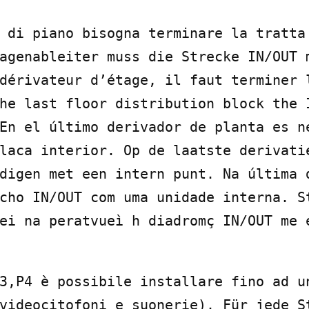
 di piano bisogna terminare la tratta 
agenableiter muss die Strecke IN/OUT m
dérivateur d’étage, il faut terminer l
he last floor distribution block the I
En el último derivador de planta es ne
laca interior. Op de laatste derivatie
digen met een intern punt. Na última d
cho IN/OUT com uma unidade interna. St
ei na peratvueì h diadromç IN/OUT me 
3,P4 è possibile installare fino ad un
videocitofoni e suonerie). Für jede St