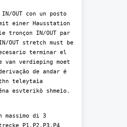
IN/OUT con un posto 
it einer Hausstation 
e tronçon IN/OUT par 
N/OUT stretch must be 
cesario terminar el 
 van verdieping moet 
erivação de andar é 
hn teleytaìa 
éna esvterikò shmeìo.
 massimo di 3 
recke P1,P2,P3,P4 