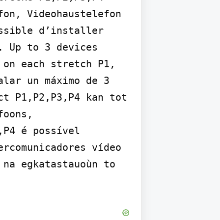
on, Videohaustelefon 
sible d’installer 
 Up to 3 devices 
on each stretch P1, 
lar un máximo de 3 
t P1,P2,P3,P4 kan tot 
oons, 
P4 é possível 
rcomunicadores vídeo 
na egkatastauoùn to 