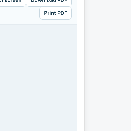
ullscreen
Download PDF
Print PDF