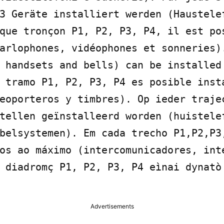
3 Geräte installiert werden (Haustelef
que tronçon P1, P2, P3, P4, il est pos
arlophones, vidéophones et sonneries).
 handsets and bells) can be installed 
 tramo P1, P2, P3, P4 es posible insta
eoporteros y timbres). Op ieder trajec
tellen geïnstalleerd worden (huistelef
belsystemen). Em cada trecho P1,P2,P3,
os ao máximo (intercomunicadores, inte
 diadromç P1, P2, P3, P4 eìnai dynatò 
Advertisements