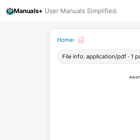
Skip
Manuals+
User Manuals Simplified.
to
content
Home
›
File info: application/pdf · 1
Adver