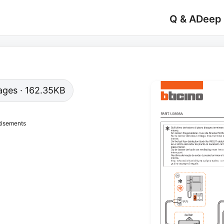
Q & A
Deep
 pages · 162.35KB
tisements