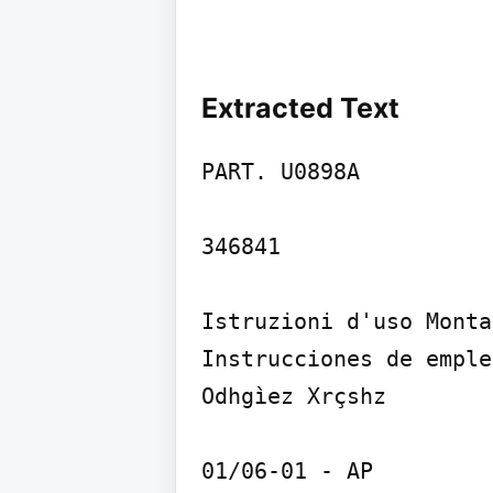
Extracted Text
PART. U0898A

346841

Istruzioni d'uso Monta
Instrucciones de emple
Odhgìez Xrçshz

01/06-01 - AP
