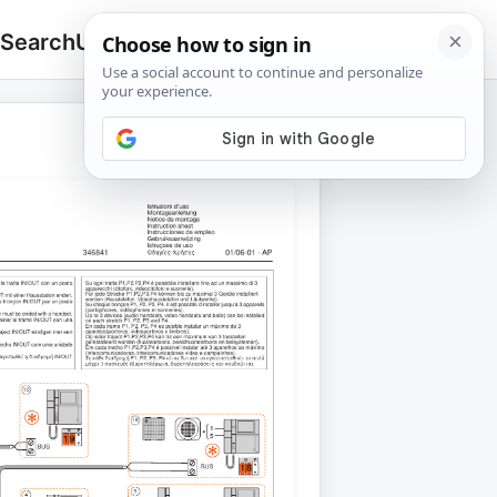
 Search
Upload
🔍
Search
for: