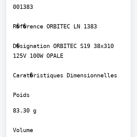
001383

R�f�rence ORBITEC LN 1383

D�signation ORBITEC S19 38x310 
125V 100W OPALE

Carat�ristiques Dimensionnelles

83.30 g

Volume
