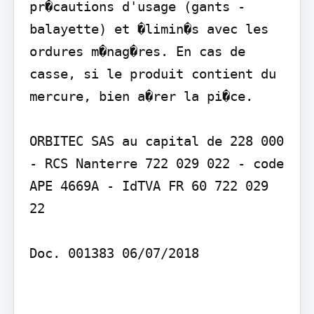
pr�cautions d'usage (gants - 
balayette) et �limin�s avec les 
ordures m�nag�res. En cas de 
casse, si le produit contient du 
mercure, bien a�rer la pi�ce.

ORBITEC SAS au capital de 228 000  
- RCS Nanterre 722 029 022 - code 
APE 4669A - IdTVA FR 60 722 029 
22

Doc. 001383 06/07/2018
