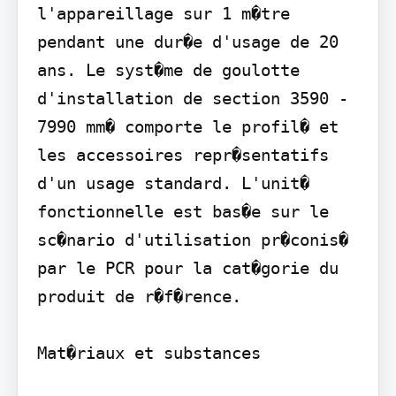
l'appareillage sur 1 m�tre 
pendant une dur�e d'usage de 20 
ans. Le syst�me de goulotte 
d'installation de section 3590 - 
7990 mm� comporte le profil� et 
les accessoires repr�sentatifs 
d'un usage standard. L'unit� 
fonctionnelle est bas�e sur le 
sc�nario d'utilisation pr�conis� 
par le PCR pour la cat�gorie du 
produit de r�f�rence.

Mat�riaux et substances
