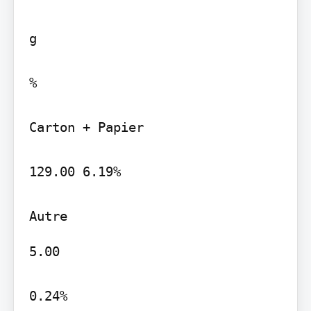
g

%

Carton + Papier

129.00 6.19%

5.00

0.24%
