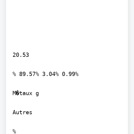
20.53

% 89.57% 3.04% 0.99%

M�taux g

Autres

%
