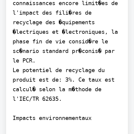
connaissances encore limit�es de 
l'impact des fili�res de 
recyclage des �quipements 
�lectriques et �lectroniques, la 
phase fin de vie consid�re le 
sc�nario standard pr�conis� par 
le PCR.

Le potentiel de recyclage du 
produit est de: 3%. Ce taux est 
calcul� selon la m�thode de 
l'IEC/TR 62635.

Impacts environnementaux
