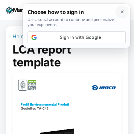
Skip
☰
Manuals+
to
To
content
na
Home
›
LCA report template
LCA report
template