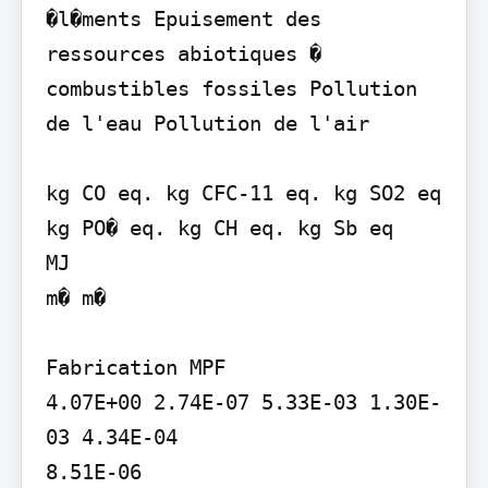
�l�ments Epuisement des 
ressources abiotiques � 
combustibles fossiles Pollution 
de l'eau Pollution de l'air

kg CO eq. kg CFC-11 eq. kg SO2 eq 
kg PO� eq. kg CH eq. kg Sb eq

MJ

m� m�

Fabrication MPF

4.07E+00 2.74E-07 5.33E-03 1.30E-
03 4.34E-04

8.51E-06
