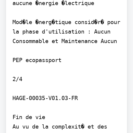
aucune �nergie �lectrique

Mod�le �nerg�tique consid�r� pour 
la phase d'utilisation : Aucun

Consommable et Maintenance Aucun

PEP ecopassport

2/4

HAGE-00035-V01.03-FR

Fin de vie

Au vu de la complexit� et des 