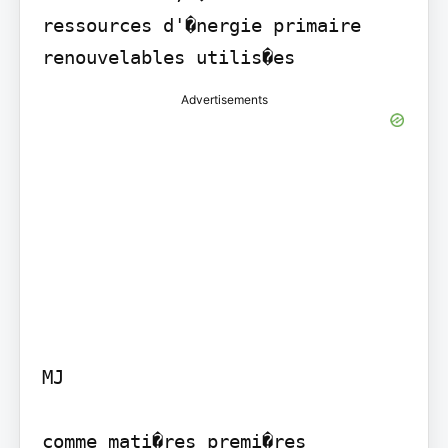
ressources d'�nergie primaire 
Advertisements
MJ

comme mati�res premi�res
