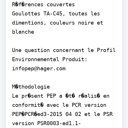
R�f�rences couvertes

Goulottes TA-C45, toutes les 
dimentions, couleurs noire et 
blanche

Une question concernant le Profil 
Environnemental Produit: 
infopep@hager.com

M�thodologie

Le pr�sent PEP a �t� r�alis� en 
conformit� avec le PCR version 
PEP�PCR�ed3-2015 04 02 et le PSR 
version PSR0003-ed1.1-