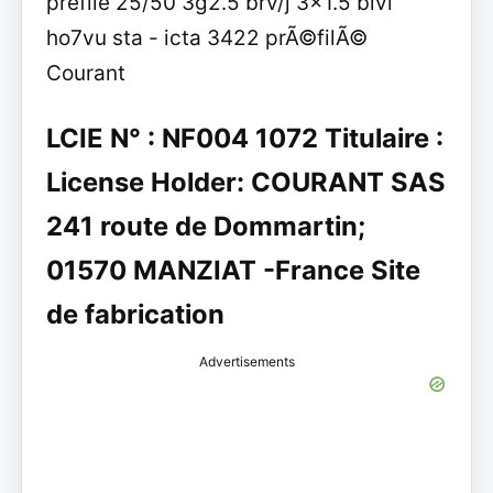
prefile 25/50 3g2.5 brv/j 3x1.5 bivi
ho7vu sta - icta 3422 prÃ©filÃ©
Courant
LCIE N° : NF004 1072 Titulaire :
License Holder: COURANT SAS
241 route de Dommartin;
01570 MANZIAT -France Site
de fabrication
Advertisements