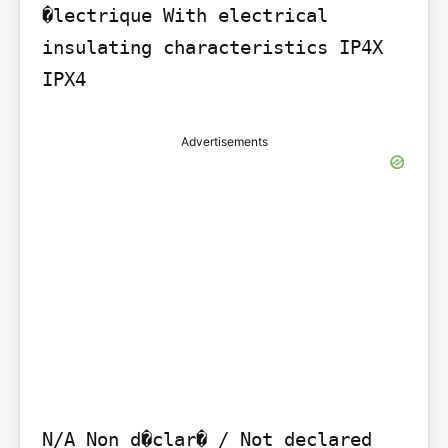
�lectrique With electrical 
insulating characteristics IP4X 
IPX4
Advertisements
N/A Non d�clar� / Not declared 