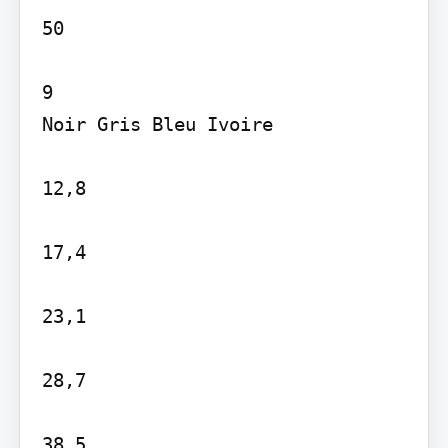
50

9

Noir Gris Bleu Ivoire

12,8

17,4

23,1

28,7

38,5
