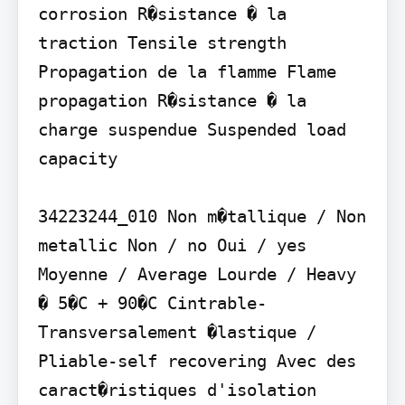
corrosion R�sistance � la 
traction Tensile strength 
Propagation de la flamme Flame 
propagation R�sistance � la 
charge suspendue Suspended load 
capacity

34223244_010 Non m�tallique / Non 
metallic Non / no Oui / yes 
Moyenne / Average Lourde / Heavy 
� 5�C + 90�C Cintrable-
Transversalement �lastique / 
Pliable-self recovering Avec des 
caract�ristiques d'isolation 