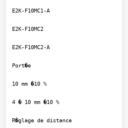
E2K-F10MC1-A

E2K-F10MC2

E2K-F10MC2-A

Port�e

10 mm �10 %

4 � 10 mm �10 %

R�glage de distance
