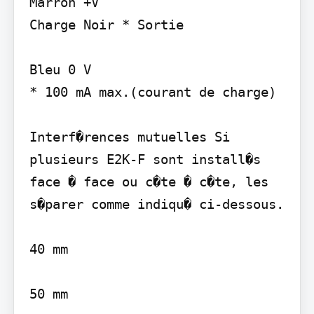
Marron +V

Charge Noir * Sortie

Bleu 0 V

* 100 mA max.(courant de charge)

Interf�rences mutuelles Si 
plusieurs E2K-F sont install�s 
face � face ou c�te � c�te, les 
s�parer comme indiqu� ci-dessous.

40 mm

50 mm
