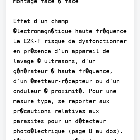
Montage face � face

Effet d'un champ 
�lectromagn�tique haute fr�quence 
Le E2K-F risque de dysfonctionner 
en pr�sence d'un appareil de 
lavage � ultrasons, d'un 
g�n�rateur � haute fr�quence, 
d'un �metteur-r�cepteur ou d'un 
onduleur � proximit�. Pour une 
mesure type, se reporter aux 
pr�cautions relatives aux 
parasites pour un d�tecteur 
photo�lectrique (page B au dos).
