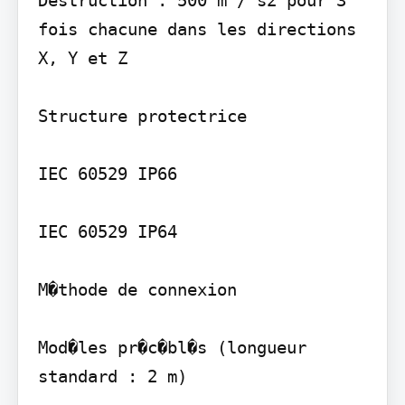
fois chacune dans les directions 
X, Y et Z

Structure protectrice

IEC 60529 IP66

IEC 60529 IP64

M�thode de connexion

Mod�les pr�c�bl�s (longueur 
standard : 2 m)
