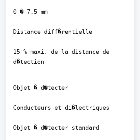
0 � 7,5 mm

Distance diff�rentielle

15 % maxi. de la distance de 
d�tection
Objet � d�tecter

Conducteurs et di�lectriques

Objet � d�tecter standard
