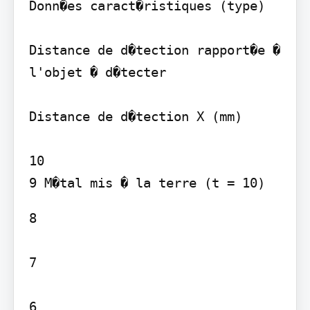
Donn�es caract�ristiques (type)

Distance de d�tection rapport�e � 
l'objet � d�tecter

Distance de d�tection X (mm)

10

9 M�tal mis � la terre (t = 10)
8

7

6
