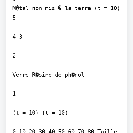
M�tal non mis � la terre (t = 10) 
5

4 3

2

Verre R�sine de ph�nol

1

(t = 10) (t = 10)

0 10 20 30 40 50 60 70 80 Taille 