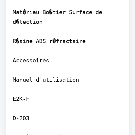
Mat�riau Bo�tier Surface de 
d�tection

R�sine ABS r�fractaire

Accessoires

Manuel d'utilisation

E2K-F

D-203
