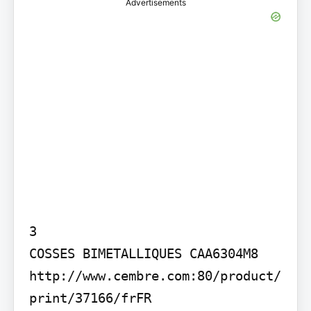
Advertisements
3

COSSES BIMETALLIQUES CAA630­4M8

http://www.cembre.com:80/product/
print/37166/fr­FR
