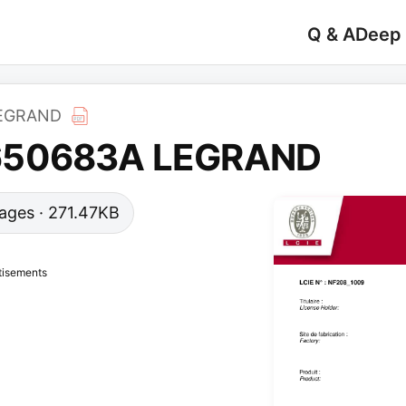
Q & A
Deep
LEGRAND
650683A LEGRAND
 pages · 271.47KB
tisements