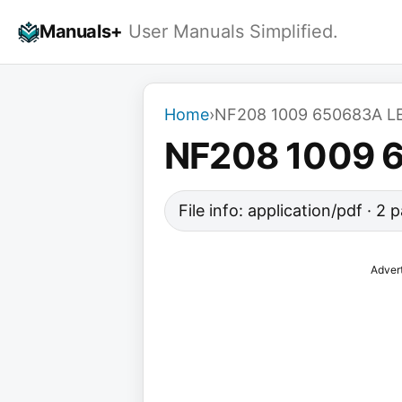
Skip
Manuals+
User Manuals Simplified.
to
content
Home
›
NF208 1009 650683A 
NF208 1009 
File info: application/pdf · 2
Adver