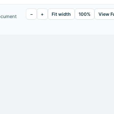
−
+
Fit width
100%
View F
document