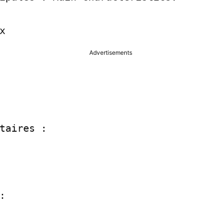
x
Advertisements
taires :


