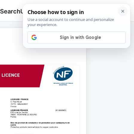
 Search
Upload
🔍
Search
for: