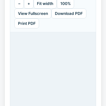
−
+
Fit width
100%
View Fullscreen
Download PDF
Print PDF