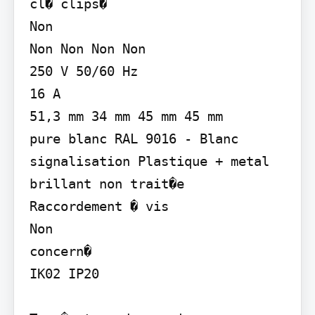
cl� clips�

Non

Non Non Non Non

250 V 50/60 Hz

16 A

51,3 mm 34 mm 45 mm 45 mm

pure blanc RAL 9016 - Blanc 
signalisation Plastique + metal 
brillant non trait�e

Raccordement � vis

Non

concern�

IK02 IP20
