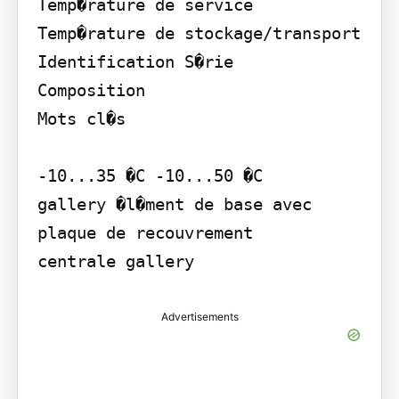
Temp�rature de service 
Temp�rature de stockage/transport 
Identification S�rie

Composition

Mots cl�s

-10...35 �C -10...50 �C

gallery �l�ment de base avec 
plaque de recouvrement

centrale gallery
Advertisements