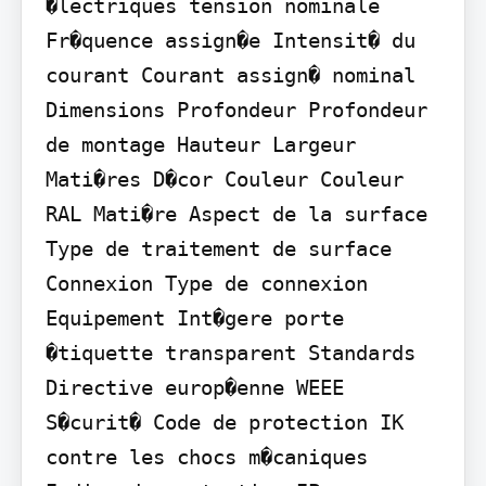
�lectriques tension nominale 
Fr�quence assign�e Intensit� du 
courant Courant assign� nominal 
Dimensions Profondeur Profondeur 
de montage Hauteur Largeur 
Mati�res D�cor Couleur Couleur 
RAL Mati�re Aspect de la surface 
Type de traitement de surface 
Connexion Type de connexion 
Equipement Int�gere porte 
�tiquette transparent Standards 
Directive europ�enne WEEE 
S�curit� Code de protection IK 
contre les chocs m�caniques 