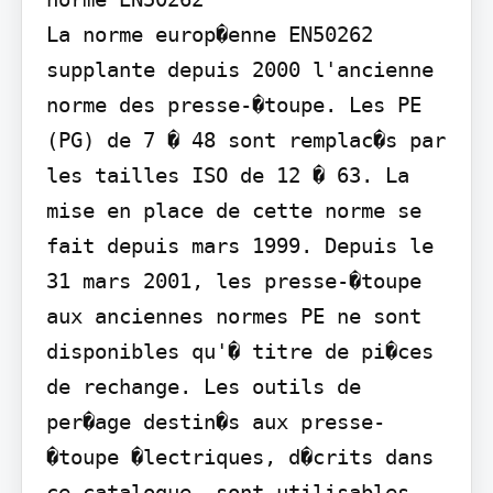
La norme europ�enne EN50262 
supplante depuis 2000 l'ancienne 
norme des presse-�toupe. Les PE 
(PG) de 7 � 48 sont remplac�s par 
les tailles ISO de 12 � 63. La 
mise en place de cette norme se 
fait depuis mars 1999. Depuis le 
31 mars 2001, les presse-�toupe 
aux anciennes normes PE ne sont 
disponibles qu'� titre de pi�ces 
de rechange. Les outils de 
per�age destin�s aux presse-
�toupe �lectriques, d�crits dans 
ce catalogue, sont utilisables 