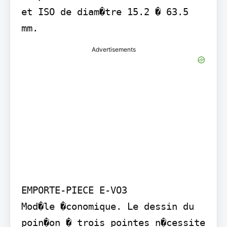
et ISO de diam�tre 15.2 � 63.5 
mm.
Advertisements
EMPORTE-PIECE E-VO3

Mod�le �conomique. Le dessin du 
poin�on � trois pointes n�cessite 