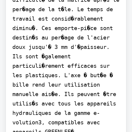
per�age de la t�le. Le temps de 
travail est consid�rablement 
diminu�. Ces emporte-pi�ce sont 
destin�s au per�age de l'acier 
doux jusqu'� 3 mm d'�paisseur. 
Ils sont �galement 
particuli�rement efficaces sur 
les plastiques. L'axe � but�e � 
bille rend leur utilisation 
manuelle ais�e. Ils peuvent �tre 
utilis�s avec tous les appareils 
hydrauliques de la gamme e-
volution3, compatibles avec 
appareils GREENLEE�.