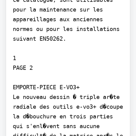
pour la maintenance sur les 
appareillages aux anciennes 
normes ou pour les installations 
suivant EN50262.

1

PAGE 2

EMPORTE-PIECE E-VO3+

Le nouveau dessin � triple ar�te 
radiale des outils e-vo3+ d�coupe 
la d�bouchure en trois parties 
qui s'enl�vent sans aucune 
difficult� de la matrice apr�s le 