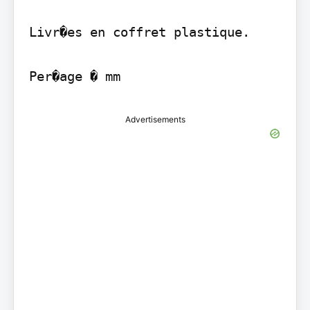
Livr�es en coffret plastique.

Per�age � mm
Advertisements