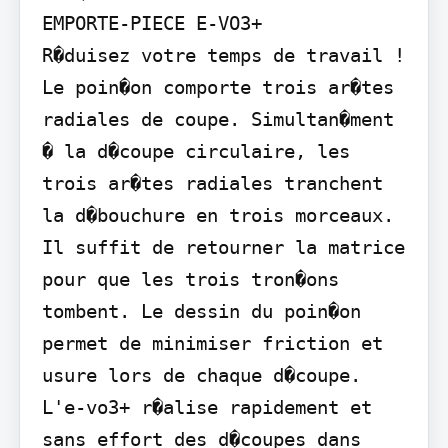
EMPORTE-PIECE E-VO3+

R�duisez votre temps de travail ! 
Le poin�on comporte trois ar�tes 
radiales de coupe. Simultan�ment 
� la d�coupe circulaire, les 
trois ar�tes radiales tranchent 
la d�bouchure en trois morceaux. 
Il suffit de retourner la matrice 
pour que les trois tron�ons 
tombent. Le dessin du poin�on 
permet de minimiser friction et 
usure lors de chaque d�coupe. 
L'e-vo3+ r�alise rapidement et 
sans effort des d�coupes dans 