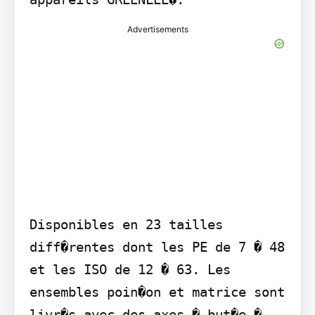
Advertisements
Disponibles en 23 tailles 
diff�rentes dont les PE de 7 � 48 
et les ISO de 12 � 63. Les 
ensembles poin�on et matrice sont 
livr�s avec des axes � but�e � 