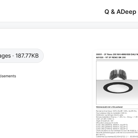
Q & A
Deep
pages · 187.77KB
tisements