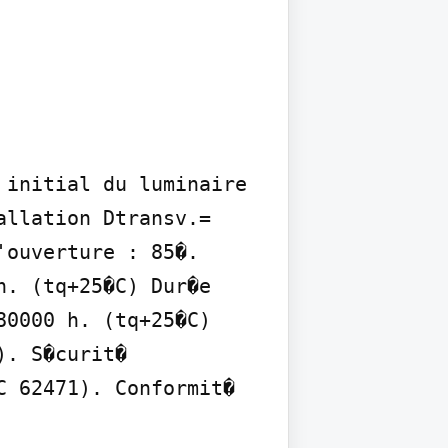
initial du luminaire 
llation Dtransv.= 
ouverture : 85�. 
. (tq+25�C) Dur�e 
0000 h. (tq+25�C) 
. S�curit� 
 62471). Conformit� 