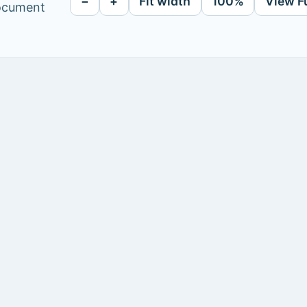
−
+
Fit width
100%
View F
document