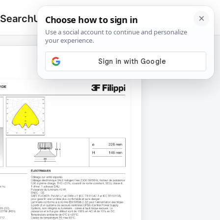
 Search
Upload
🔍
Search
for: