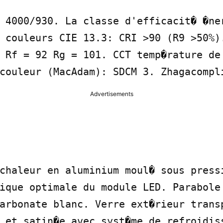
 4000/930. La classe d'efficacit� �ner
 couleurs CIE 13.3: CRI >90 (R9 >50%).
 Rf = 92 Rg = 101. CCT temp�rature de 
couleur (MacAdam): SDCM 3. Zhagacompl
Advertisements
chaleur en aluminium moul� sous pressi
ique optimale du module LED. Parabole 
arbonate blanc. Verre ext�rieur transp
 et satin�e avec syst�me de refroidiss