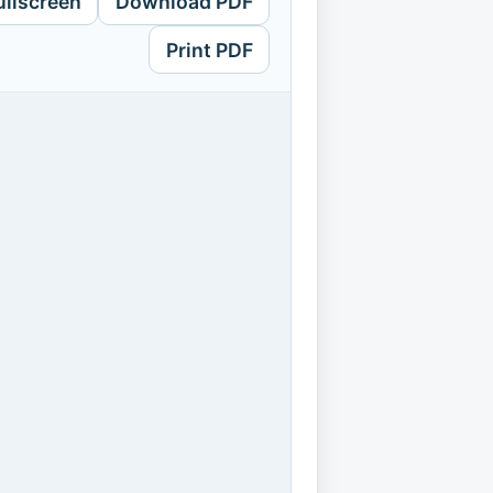
ullscreen
Download PDF
Print PDF