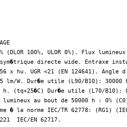
AGE

% (DLOR 100%, ULOR 0%). Flux lumineux 
sym�trique directe wide. Entraxe insta
56 x hu. UGR <21 (EN 124641). Angle d'
5 lm/W. Dur�e utile (L90/B10): 30000 h
 h. (tq+25�C) Dur�e utile (L70/B10): 8
 lumineux au bout de 50000 h : 0% (C0)
me � la norme IEC/TR 62778: (RG1) (IEC
221  IEC/EN 62717.
