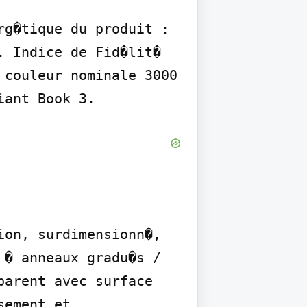
g�tique du produit : 
 Indice de Fid�lit� 
couleur nominale 3000 
iant Book 3.
on, surdimensionn�, 
� anneaux gradu�s / 
arent avec surface 
ement et 