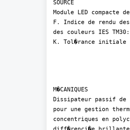
SOURCE

Module LED compacte de
F. Indice de rendu des
des couleurs IES TM30:
K. Tol�rance initiale 
M�CANIQUES

Dissipateur passif de 
pour une gestion therm
concentriques en polyc
diff�renci�e brillante