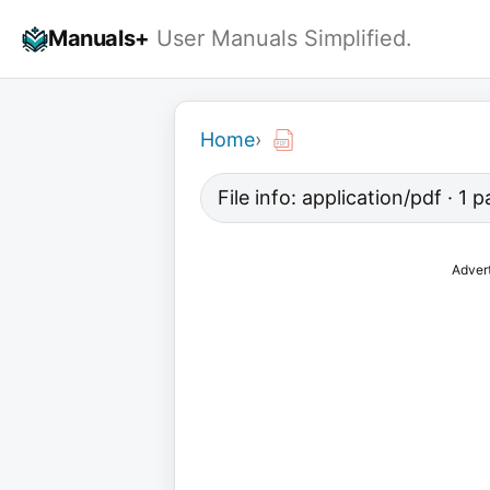
Skip
Manuals+
User Manuals Simplified.
to
content
Home
›
File info: application/pdf · 1 
Adver