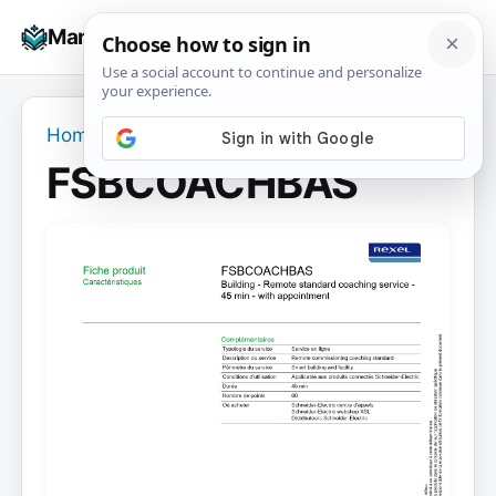
Skip
☰
Manuals+
to
To
content
na
Home
›
FSBCOACHBAS
FSBCOACHBAS