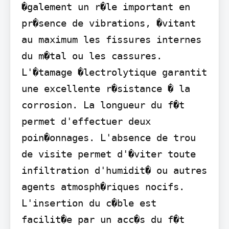
�galement un r�le important en 
pr�sence de vibrations, �vitant 
au maximum les fissures internes 
du m�tal ou les cassures. 
L'�tamage �lectrolytique garantit 
une excellente r�sistance � la 
corrosion. La longueur du f�t 
permet d'effectuer deux 
poin�onnages. L'absence de trou 
de visite permet d'�viter toute 
infiltration d'humidit� ou autres 
agents atmosph�riques nocifs. 
L'insertion du c�ble est 
facilit�e par un acc�s du f�t 