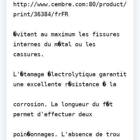
http://www.cembre.com:80/product/
print/36384/frFR

�vitant au maximum les fissures 
internes du m�tal ou les 
cassures.

L'�tamage �lectrolytique garantit 
une excellente r�sistance � la

corrosion. La longueur du f�t 
permet d'effectuer deux

poin�onnages. L'absence de trou 