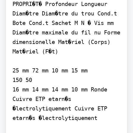
PROPRI�T� Profondeur Longueur 
Diam�tre Diam�tre du trou Cond.t 
Bote Cond.t Sachet M N � Vis mm 
Diam�tre maximale du fil nu Forme 
dimensionelle Mat�riel (Corps) 
Mat�riel (F�t)

25 mm 72 mm 10 mm 15 mm

150 50

16 mm 14 mm 14 mm 10 mm Ronde 
Cuivre ETP etarn�s 
�lectrolytiquement Cuivre ETP 
etarn�s �lectrolytiquement
