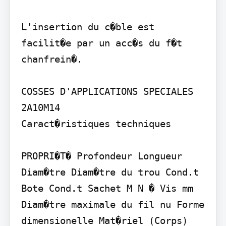
L'insertion du c�ble est 
facilit�e par un acc�s du f�t 
chanfrein�.

COSSES D'APPLICATIONS SPECIALES 
2A10M14

Caract�ristiques techniques

PROPRI�T� Profondeur Longueur 
Diam�tre Diam�tre du trou Cond.t 
Bote Cond.t Sachet M N � Vis mm 
Diam�tre maximale du fil nu Forme 
dimensionelle Mat�riel (Corps) 