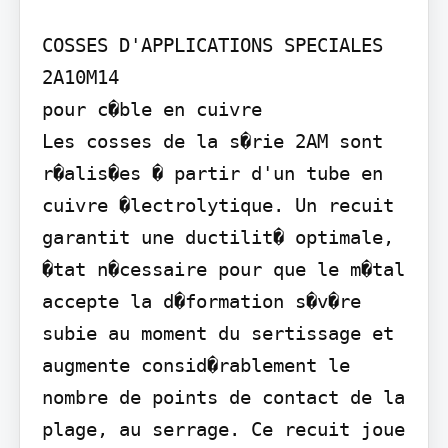
COSSES D'APPLICATIONS SPECIALES 
2A10M14

pour c�ble en cuivre

Les cosses de la s�rie 2AM sont 
r�alis�es � partir d'un tube en 
cuivre �lectrolytique. Un recuit 
garantit une ductilit� optimale, 
�tat n�cessaire pour que le m�tal 
accepte la d�formation s�v�re 
subie au moment du sertissage et 
augmente consid�rablement le 
nombre de points de contact de la 
plage, au serrage. Ce recuit joue 