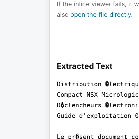
If the inline viewer fails, i
also
open the file directly
.
Extracted Text
Distribution �lectriqu
Compact NSX Micrologic
D�clencheurs �lectroni
Guide d'exploitation 0
Le pr�sent document co