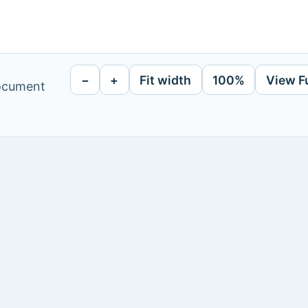
−
+
Fit width
100%
View F
document