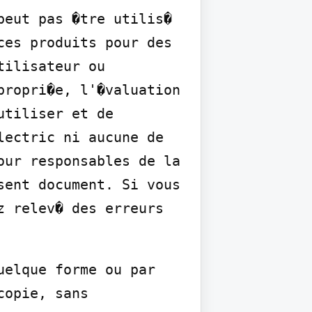
eut pas �tre utilis� 
es produits pour des 
ilisateur ou 
ropri�e, l'�valuation 
tiliser et de 
ectric ni aucune de 
ur responsables de la 
ent document. Si vous 
 relev� des erreurs 
elque forme ou par 
opie, sans 