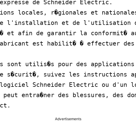
expresse de Schneider Electric.

ions locales, r�gionales et nationales
e l'installation et de l'utilisation d
� et afin de garantir la conformit� au
abricant est habilit� � effectuer des 
s sont utilis�s pour des applications 
e s�curit�, suivez les instructions ap
logiciel Schneider Electric ou d'un lo
 peut entra�ner des blessures, des dom
ct.
Advertisements