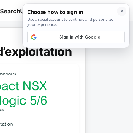
 Search
Upload
🔍
Search
for:
’exploitation