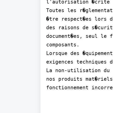
l'autorisation �crite 
Toutes les r�glementat
�tre respect�es lors d
des raisons de s�curit
document�es, seul le f
composants.

Lorsque des �quipement
exigences techniques d
La non-utilisation du 
nos produits mat�riels
fonctionnement incorre