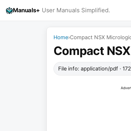
Skip
Manuals+
User Manuals Simplified.
to
content
Home
›
Compact NSX Micrologic 
Compact NSX M
File info: application/pdf · 1
Adver