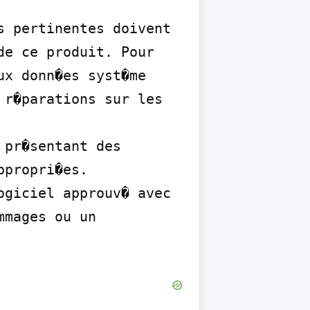
 pertinentes doivent 
e ce produit. Pour 
x donn�es syst�me 
r�parations sur les 
pr�sentant des 
propri�es.

giciel approuv� avec 
mages ou un 