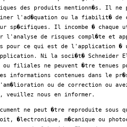
iques des produits mentionn�s. Il ne p
iner l'ad�quation ou la fiabilit� de c
ur sp�cifiques. Il incombe � chaque ut
r l'analyse de risques compl�te et app
s pour ce qui est de l'application � u
pplication. Ni la soci�t� Schneider El
 ou filiales ne peuvent �tre tenues po
es informations contenues dans le pr�s
'am�lioration ou de correction ou avez
, veuillez nous en informer.
cument ne peut �tre reproduite sous qu
oit, �lectronique, m�canique ou photoc