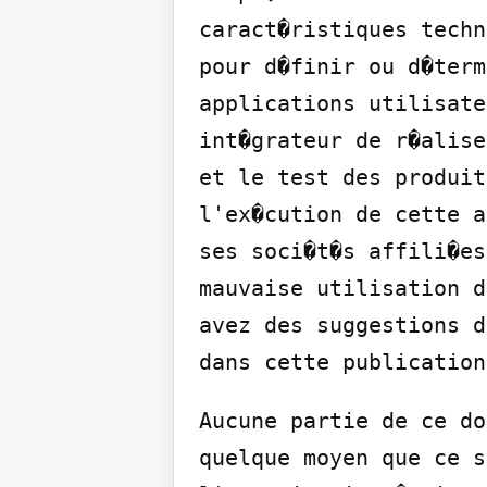
caract�ristiques techn
pour d�finir ou d�term
applications utilisate
int�grateur de r�alise
et le test des produit
l'ex�cution de cette a
ses soci�t�s affili�es
mauvaise utilisation d
avez des suggestions d
dans cette publication
Aucune partie de ce do
quelque moyen que ce s