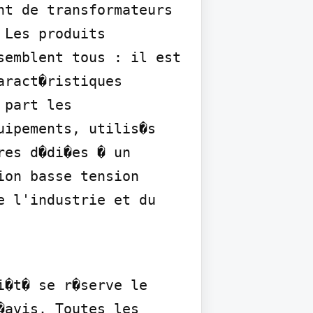
t de transformateurs 
Les produits 
emblent tous : il est 
ract�ristiques 
part les 
ipements, utilis�s 
es d�di�es � un 
on basse tension 
 l'industrie et du 
�t� se r�serve le 
avis. Toutes les 