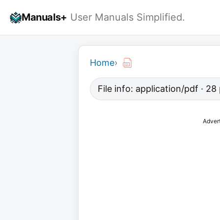
Skip
Manuals+
User Manuals Simplified.
to
content
Home
›
File info: application/pdf · 2
Adver