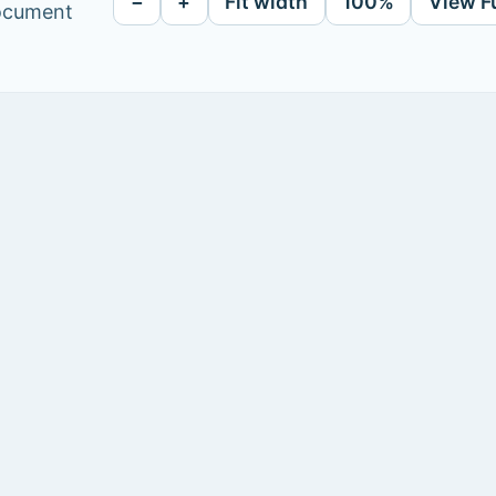
−
+
Fit width
100%
View F
document