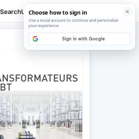
 Search
Upload
🔍
Search
for: