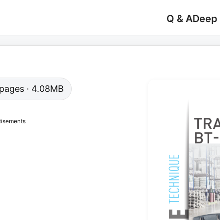
Q & A
Deep
8 pages · 4.08MB
tisements