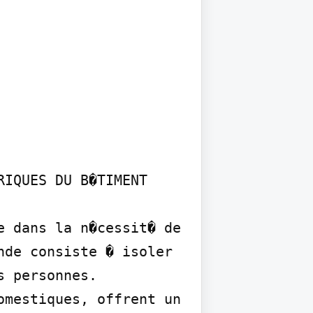
IQUES DU B�TIMENT

 dans la n�cessit� de 
de consiste � isoler 
 personnes. 
mestiques, offrent un 