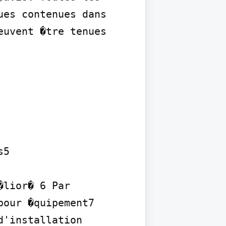
es contenues dans 
uvent �tre tenues 
5

lior� 6 Par 
our �quipement7 
'installation 