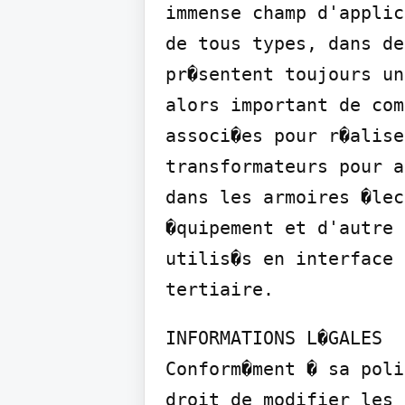
immense champ d'applic
de tous types, dans de
pr�sentent toujours un
alors important de com
associ�es pour r�alise
transformateurs pour a
dans les armoires �lec
�quipement et d'autre 
utilis�s en interface 
tertiaire.
INFORMATIONS L�GALES

Conform�ment � sa poli
droit de modifier les 