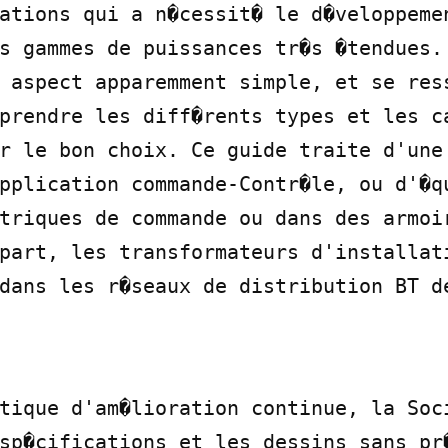
ations qui a n�cessit� le d�veloppemen
s gammes de puissances tr�s �tendues. 
 aspect apparemment simple, et se ress
prendre les diff�rents types et les ca
r le bon choix. Ce guide traite d'une 
pplication commande-Contr�le, ou d'�qu
triques de commande ou dans des armoir
part, les transformateurs d'installati
dans les r�seaux de distribution BT de
tique d'am�lioration continue, la Soci
sp�cifications et les dessins sans pr�