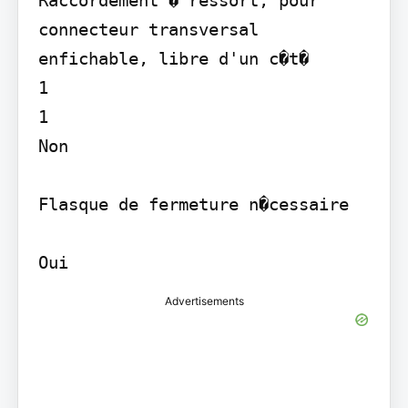
Raccordement � ressort, pour 
connecteur transversal 
enfichable, libre d'un c�t�

1

1

Non

Flasque de fermeture n�cessaire

Advertisements