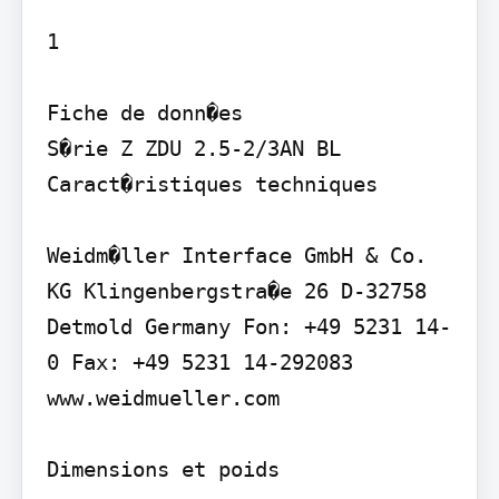
1

Fiche de donn�es

S�rie Z ZDU 2.5-2/3AN BL

Caract�ristiques techniques

Weidm�ller Interface GmbH & Co. 
KG Klingenbergstra�e 26 D-32758 
Detmold Germany Fon: +49 5231 14-
0 Fax: +49 5231 14-292083 
www.weidmueller.com

Dimensions et poids
