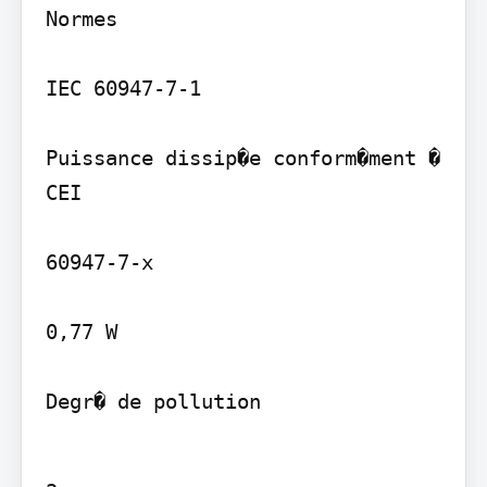
Normes

IEC 60947-7-1

Puissance dissip�e conform�ment � 
CEI

60947-7-x

0,77 W

Degr� de pollution