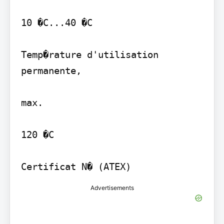
10 �C...40 �C

Temp�rature d'utilisation 
permanente,

max.

120 �C

Advertisements