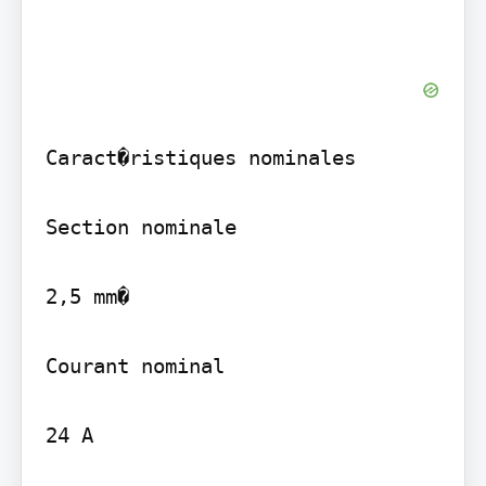
Caract�ristiques nominales

Section nominale

2,5 mm�

Courant nominal

24 A
