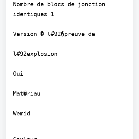
Nombre de blocs de jonction 
identiques 1

Version � l#92�preuve de

l#92explosion

Oui

Mat�riau

Wemid