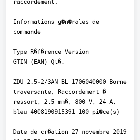
raccordement.

Informations g�n�rales de 
commande

Type R�f�rence Version

GTIN (EAN) Qt�.

ZDU 2.5-2/3AN BL 1706040000 Borne 
traversante, Raccordement � 
ressort, 2.5 mm�, 800 V, 24 A, 
bleu 4008190915391 100 pi�ce(s)

Date de cr�ation 27 novembre 2019 