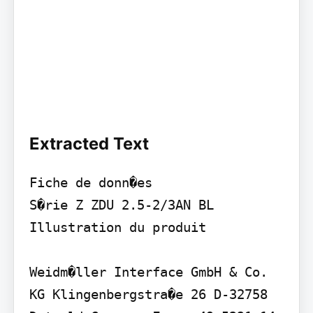
Extracted Text
Fiche de donn�es

S�rie Z ZDU 2.5-2/3AN BL

Illustration du produit

Weidm�ller Interface GmbH & Co. 
KG Klingenbergstra�e 26 D-32758 