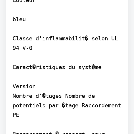
Couleur

bleu

Classe d'inflammabilit� selon UL 
94 V-0

Caract�ristiques du syst�me

Version

Nombre d'�tages Nombre de 
potentiels par �tage Raccordement 
PE
