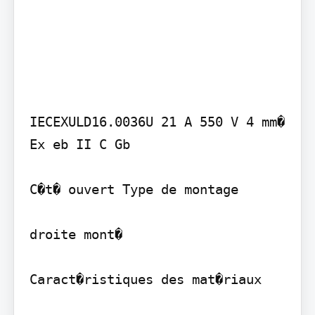
IECEXULD16.0036U 21 A 550 V 4 mm�

Ex eb II C Gb

C�t� ouvert Type de montage

droite mont�

Caract�ristiques des mat�riaux
