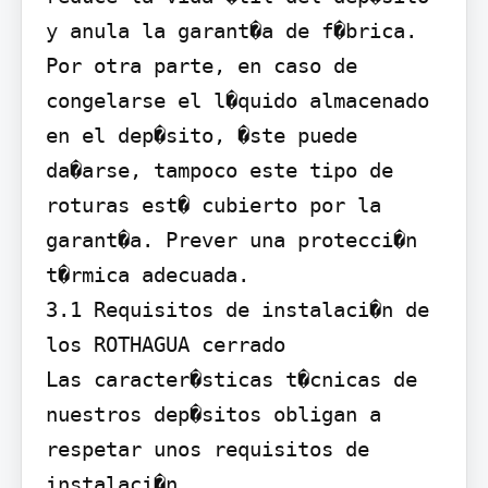
y anula la garant�a de f�brica.

Por otra parte, en caso de 
congelarse el l�quido almacenado 
en el dep�sito, �ste puede 
da�arse, tampoco este tipo de 
roturas est� cubierto por la 
garant�a. Prever una protecci�n 
t�rmica adecuada.

3.1 Requisitos de instalaci�n de 
los ROTHAGUA cerrado

Las caracter�sticas t�cnicas de 
nuestros dep�sitos obligan a 
respetar unos requisitos de 
instalaci�n.
