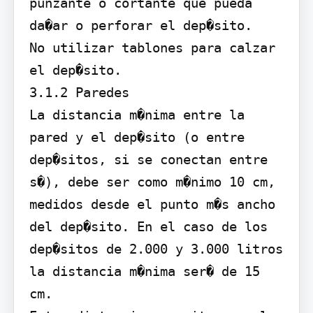
punzante o cortante que pueda 
da�ar o perforar el dep�sito.

No utilizar tablones para calzar 
el dep�sito.

3.1.2 Paredes

La distancia m�nima entre la 
pared y el dep�sito (o entre 
dep�sitos, si se conectan entre 
s�), debe ser como m�nimo 10 cm, 
medidos desde el punto m�s ancho 
del dep�sito. En el caso de los 
dep�sitos de 2.000 y 3.000 litros 
la distancia m�nima ser� de 15 
cm.
