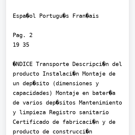
Espa�ol Portugu�s Fran�ais

Pag. 2

19 35

�NDICE Transporte Descripci�n del 
producto Instalaci�n Montaje de 
un dep�sito (dimensiones y 
capacidades) Montaje en bater�a 
de varios dep�sitos Mantenimiento 
y limpieza Registro sanitario 
Certificado de fabricaci�n y de 
producto de construcci�n 