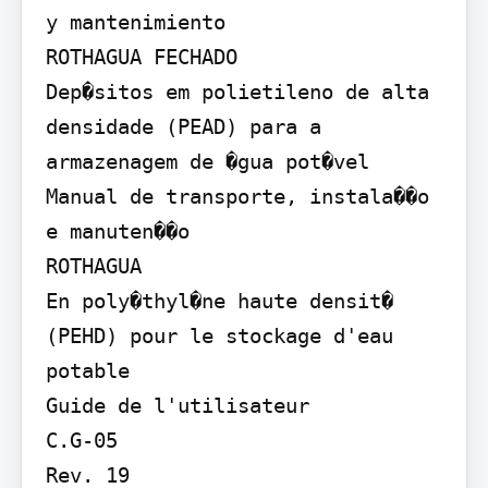
y mantenimiento

ROTHAGUA FECHADO

Dep�sitos em polietileno de alta 
densidade (PEAD) para a 
armazenagem de �gua pot�vel

Manual de transporte, instala��o 
e manuten��o

ROTHAGUA

En poly�thyl�ne haute densit� 
(PEHD) pour le stockage d'eau 
potable

Guide de l'utilisateur

C.G-05

Rev. 19
