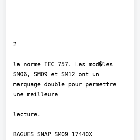
2

la norme IEC 757. Les mod�les 
SM06, SM09 et SM12 ont un 
marquage double pour permettre 
une meilleure

lecture.

BAGUES SNAP SM09 17440X
