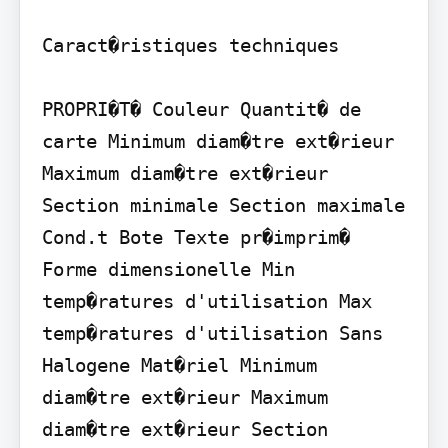
Caract�ristiques techniques

PROPRI�T� Couleur Quantit� de 
carte Minimum diam�tre ext�rieur 
Maximum diam�tre ext�rieur 
Section minimale Section maximale 
Cond.t Bote Texte pr�imprim� 
Forme dimensionelle Min 
temp�ratures d'utilisation Max 
temp�ratures d'utilisation Sans 
Halogene Mat�riel Minimum 
diam�tre ext�rieur Maximum 
diam�tre ext�rieur Section 