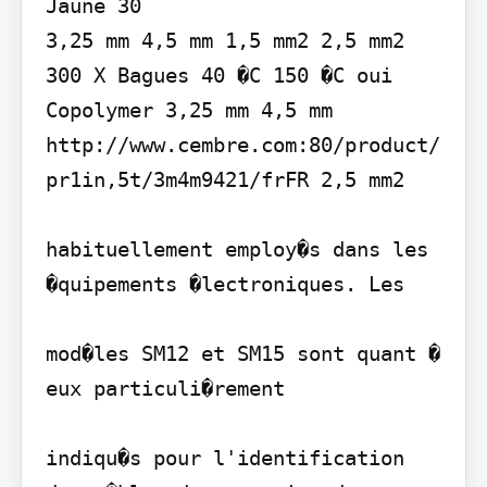
Jaune 30

3,25 mm 4,5 mm 1,5 mm2 2,5 mm2 
300 X Bagues 40 �C 150 �C oui

Copolymer 3,25 mm 4,5 mm

http://www.cembre.com:80/product/
pr1in,5t/3m4m9421/frFR 2,5 mm2

habituellement employ�s dans les 
�quipements �lectroniques. Les

mod�les SM12 et SM15 sont quant � 
eux particuli�rement

indiqu�s pour l'identification 