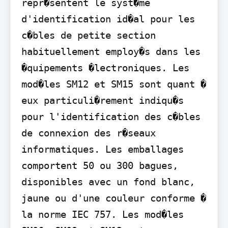
repr�sentent le syst�me 
d'identification id�al pour les 
c�bles de petite section 
habituellement employ�s dans les 
�quipements �lectroniques. Les 
mod�les SM12 et SM15 sont quant � 
eux particuli�rement indiqu�s 
pour l'identification des c�bles 
de connexion des r�seaux 
informatiques. Les emballages 
comportent 50 ou 300 bagues, 
disponibles avec un fond blanc, 
jaune ou d'une couleur conforme � 
la norme IEC 757. Les mod�les 