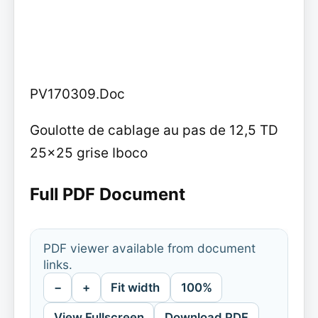
PV170309.Doc
Goulotte de cablage au pas de 12,5 TD
25x25 grise Iboco
Full PDF Document
PDF viewer available from document
links.
−
+
Fit width
100%
View Fullscreen
Download PDF