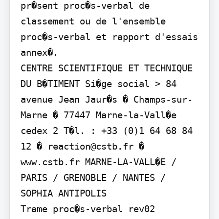
pr�sent proc�s-verbal de 
classement ou de l'ensemble 
proc�s-verbal et rapport d'essais 
annex�.

CENTRE SCIENTIFIQUE ET TECHNIQUE 
DU B�TIMENT Si�ge social > 84 
avenue Jean Jaur�s � Champs-sur-
Marne � 77447 Marne-la-Vall�e 
cedex 2 T�l. : +33 (0)1 64 68 84 
12 � reaction@cstb.fr � 
www.cstb.fr MARNE-LA-VALL�E / 
PARIS / GRENOBLE / NANTES / 
SOPHIA ANTIPOLIS

Trame proc�s-verbal rev02
