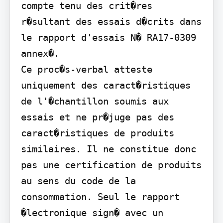
compte tenu des crit�res 
r�sultant des essais d�crits dans 
le rapport d'essais N� RA17-0309 
annex�.

Ce proc�s-verbal atteste 
uniquement des caract�ristiques 
de l'�chantillon soumis aux 
essais et ne pr�juge pas des 
caract�ristiques de produits 
similaires. Il ne constitue donc 
pas une certification de produits 
au sens du code de la 
consommation. Seul le rapport 
�lectronique sign� avec un 