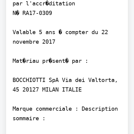
par l'accr�ditation

N� RA17-0309

Valable 5 ans � compter du 22 
novembre 2017

Mat�riau pr�sent� par :

BOCCHIOTTI SpA Via dei Valtorta, 
45 20127 MILAN ITALIE

Marque commerciale : Description 
sommaire :
