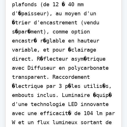
plafonds (de 12 � 40 mm 
d'�paisseur), au moyen d'un 
�trier d'encastrement (vendu 
s�par�ment), comme option 
encastr� r�glable en hauteur 
variable, et pour �clairage 
direct. R�flecteur asym�trique 
avec Diffuseur en polycarbonate 
transparent. Raccordement 
�lectrique par 3 p�les utilis�s, 
embouts inclus. Luminaire �quip� 
d'une technologie LED innovante 
avec une efficacit� de 104 lm par 
W et un flux lumineux sortant de 