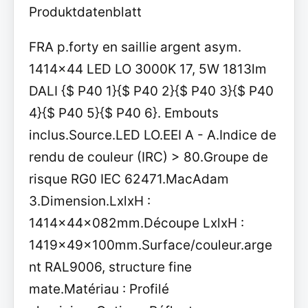
Produktdatenblatt
FRA p.forty en saillie argent asym.
1414x44 LED LO 3000K 17, 5W 1813lm
DALI {$ P40 1}{$ P40 2}{$ P40 3}{$ P40
4}{$ P40 5}{$ P40 6}. Embouts
inclus.Source.LED LO.EEI A - A.Indice de
rendu de couleur (IRC) > 80.Groupe de
risque RG0 IEC 62471.MacAdam
3.Dimension.LxlxH :
1414x44x082mm.Découpe LxlxH :
1419x49x100mm.Surface/couleur.arge
nt RAL9006, structure fine
mate.Matériau : Profilé