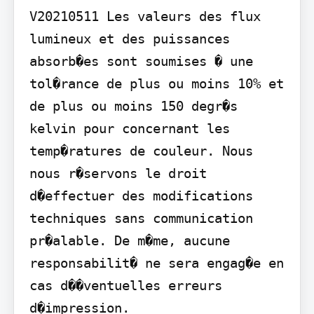
V20210511 Les valeurs des flux 
lumineux et des puissances 
absorb�es sont soumises � une 
tol�rance de plus ou moins 10% et 
de plus ou moins 150 degr�s 
kelvin pour concernant les 
temp�ratures de couleur. Nous 
nous r�servons le droit 
d�effectuer des modifications 
techniques sans communication 
pr�alable. De m�me, aucune 
responsabilit� ne sera engag�e en 
cas d��ventuelles erreurs 
d�impression.
