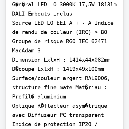
G�n�ral LED LO 3000K 17,5W 1813lm 
DALI Embouts inclus

Source LED LO EEI A++ - A Indice 
de rendu de couleur (IRC) > 80 
Groupe de risque RG0 IEC 62471 
MacAdam 3

Dimension LxlxH : 1414x44x082mm 
D�coupe LxlxH : 1419x49x100mm

Surface/couleur argent RAL9006, 
structure fine mate Mat�riau : 
Profil� aluminium

Optique R�flecteur asym�trique 
avec Diffuseur PC transparent

Indice de protection IP20 / 