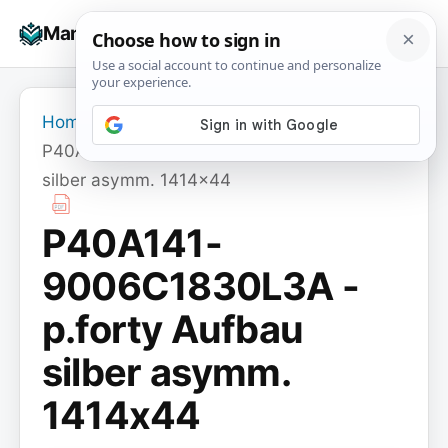
Skip
☰
Manuals+
to
To
content
na
Home
›
P40A141-9006C1830L3A - p.forty Aufbau
silber asymm. 1414x44
P40A141-
9006C1830L3A -
p.forty Aufbau
silber asymm.
1414x44