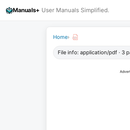
Skip
Manuals+
User Manuals Simplified.
to
content
Home
›
File info: application/pdf · 3
Adver