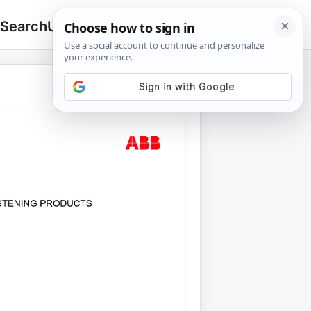
 Search
Upload
🔍
Search
for: