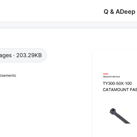
Q & A
Deep
 pages · 203.29KB
tisements