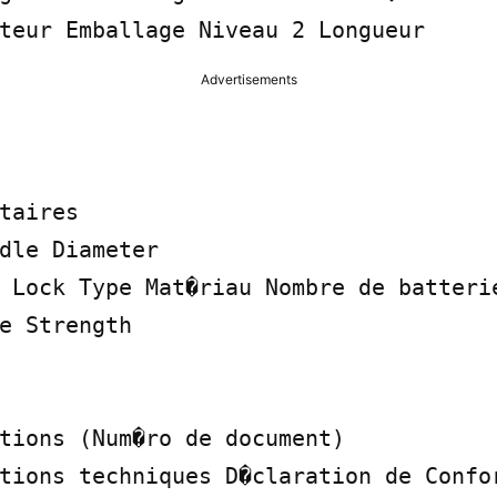
teur Emballage Niveau 2 Longueur
Advertisements
taires

dle Diameter

 Lock Type Mat�riau Nombre de batterie
e Strength

tions (Num�ro de document)

tions techniques D�claration de Confor