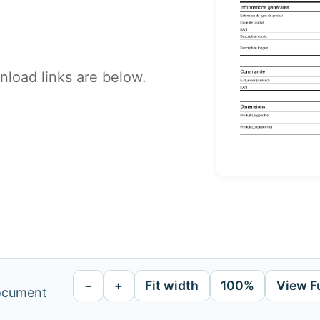
load links are below.
−
+
Fit width
100%
View F
document