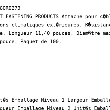
60R0279

T FASTENING PRODUCTS Attache pour c�bl
ons climatiques ext�rieures. R�sistanc
e. Longueur 11,40 pouces. Diam�tre max
pouce. Paquet de 100.

t�s Emballage Niveau 1 Largeur Emballa
gueur Emballage Niveau 2 Unit�s Emball