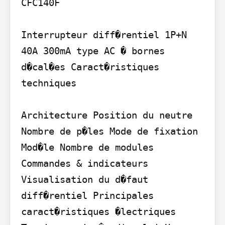
CFC140F

Interrupteur diff�rentiel 1P+N 
40A 300mA type AC � bornes 
d�cal�es Caract�ristiques 
techniques

Architecture Position du neutre 
Nombre de p�les Mode de fixation 
Mod�le Nombre de modules 
Commandes & indicateurs 
Visualisation du d�faut 
diff�rentiel Principales 
caract�ristiques �lectriques 