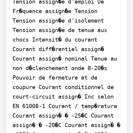
Tension assign�e d'emploi Ue 
Fr�quence assign�e Tension 
Tension assign�e d'isolement 
Tension assign�e de tenue aux 
chocs Intensit� du courant 
Courant diff�rentiel assign� 
Courant assign� nominal Tenue au 
non d�clenchement onde 8-20�s 
Pouvoir de fermeture et de 
coupure Courant conditionnel de 
court-circuit assign� Inc selon 
EN 61008-1 Courant / temp�rature 
Courant assign� � -25�C Courant 
assign� � -20�C Courant assign� � 