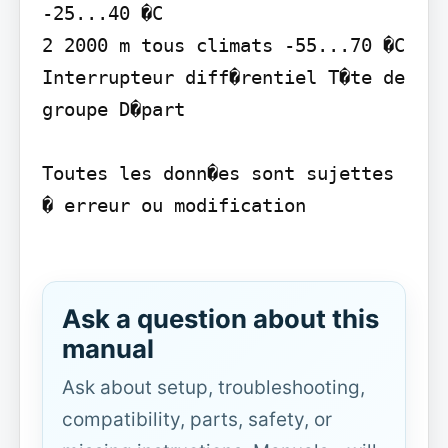
-25...40 �C

2 2000 m tous climats -55...70 �C

Interrupteur diff�rentiel T�te de 
groupe D�part

Toutes les donn�es sont sujettes 
� erreur ou modification

Ask a question about this
manual
Ask about setup, troubleshooting,
compatibility, parts, safety, or