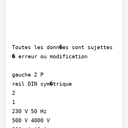
Toutes les donn�es sont sujettes 
� erreur ou modification

gauche 2 P

rail DIN sym�trique

2

1

230 V 50 Hz

500 V 4000 V
