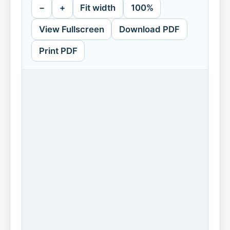
−
+
Fit width
100%
View Fullscreen
Download PDF
Print PDF