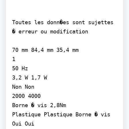
Toutes les donn�es sont sujettes 
� erreur ou modification

70 mm 84,4 mm 35,4 mm

1

50 Hz

3,2 W 1,7 W

Non Non

2000 4000

Borne � vis 2,8Nm

Plastique Plastique Borne � vis

Oui Oui
