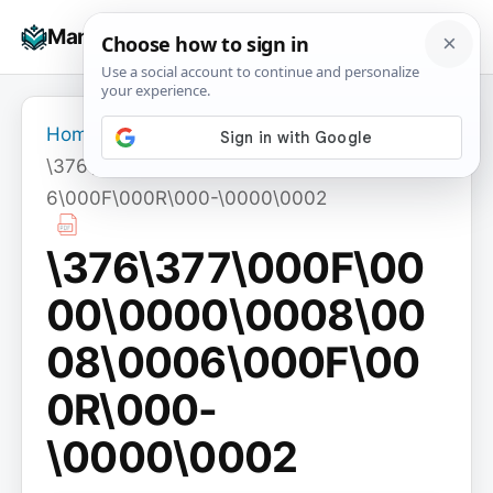
Skip
☰
Manuals+
to
To
content
na
Home
›
\376\377\000F\0000\0000\0008\0008\000
6\000F\000R\000-\0000\0002
\376\377\000F\00
00\0000\0008\00
08\0006\000F\00
0R\000-
\0000\0002