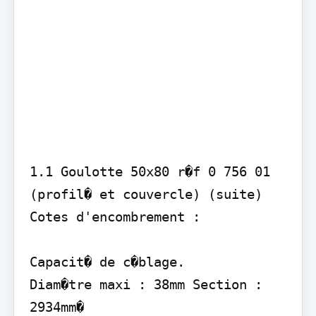
1.1 Goulotte 50x80 r�f 0 756 01 
(profil� et couvercle) (suite)

Cotes d'encombrement :

Capacit� de c�blage.

Diam�tre maxi : 38mm Section : 
2934mm�
