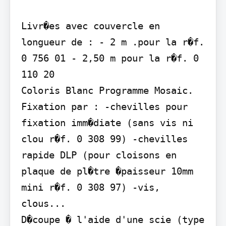
Livr�es avec couvercle en 
longueur de : - 2 m .pour la r�f. 
0 756 01 - 2,50 m pour la r�f. 0 
110 20

Coloris Blanc Programme Mosaic.

Fixation par : -chevilles pour 
fixation imm�diate (sans vis ni 
clou r�f. 0 308 99) -chevilles 
rapide DLP (pour cloisons en 
plaque de pl�tre �paisseur 10mm 
mini r�f. 0 308 97) -vis, 
clous...

D�coupe � l'aide d'une scie (type 