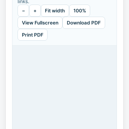
links.
−
+
Fit width
100%
View Fullscreen
Download PDF
Print PDF