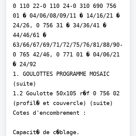
0 110 22-0 110 24-0 310 690 756 
01 � 04/06/08/09/11 � 14/16/21 � 
24/26, 0 756 31 � 34/36/41 � 
44/46/61 � 
63/66/67/69/71/72/75/76/81/88/90-
0 765 42/46, 0 771 01 � 04/06/21 
� 24/92

1. GOULOTTES PROGRAMME MOSAIC 
(suite)

1.2 Goulotte 50x105 r�f 0 756 02 
(profil� et couvercle) (suite)

Cotes d'encombrement :

Capacit� de c�blage.