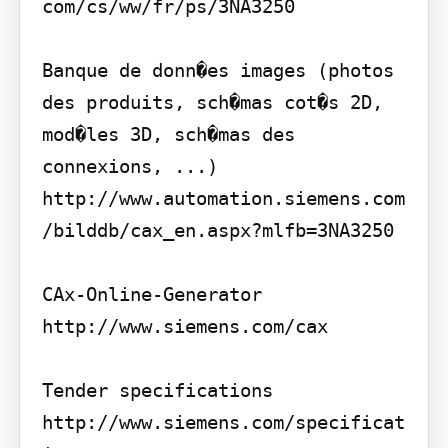
com/cs/ww/fr/ps/3NA3250

Banque de donn�es images (photos 
des produits, sch�mas cot�s 2D, 
mod�les 3D, sch�mas des 
connexions, ...) 
http://www.automation.siemens.com
/bilddb/cax_en.aspx?mlfb=3NA3250

CAx-Online-Generator 
http://www.siemens.com/cax

Tender specifications 
http://www.siemens.com/specificat