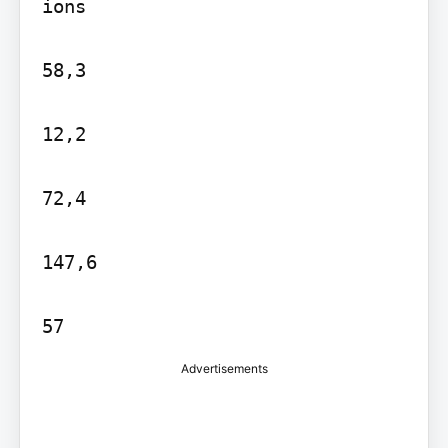
ions

58,3

12,2

72,4

147,6

57
Advertisements