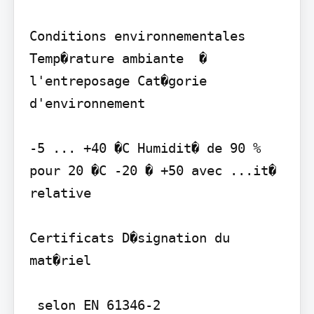
Conditions environnementales 
Temp�rature ambiante  � 
l'entreposage Cat�gorie 
d'environnement

-5 ... +40 �C Humidit� de 90 % 
pour 20 �C -20 � +50 avec ...it� 
relative

Certificats D�signation du 
mat�riel

 selon EN 61346-2
