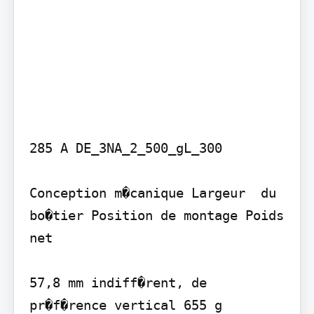
285 A DE_3NA_2_500_gL_300

Conception m�canique Largeur  du 
bo�tier Position de montage Poids 
net

57,8 mm indiff�rent, de 
pr�f�rence vertical 655 g
