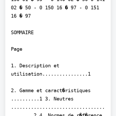
02 � 50 - 0 150 16 � 97 - 0 151 
16 � 97

SOMMAIRE

Page

1. Description et 
utilisation................1

2. Gamme et caract�ristiques 
..........1 3. Neutres 
.................................
........2 4. Normes de r�f�rence 