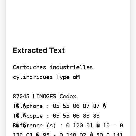
Extracted Text
Cartouches industrielles 
cylindriques Type aM

87045 LIMOGES Cedex

T�l�phone : 05 55 06 87 87 � 
T�l�copie : 05 55 06 88 88

R�f�rence (s) : 0 120 01 � 10 - 0 
130 01 � 95 - 0 140 02 � 50 0 141 