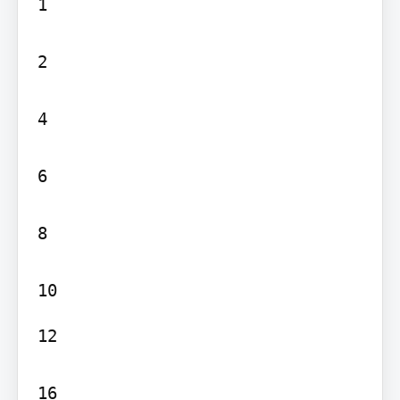
1

2

4

6

8

12

16
