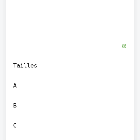
Tailles

A

B

C
