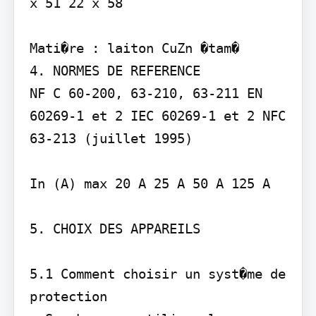
x 51 22 x 58

Mati�re : laiton CuZn �tam�

4. NORMES DE REFERENCE

NF C 60-200, 63-210, 63-211 EN 
60269-1 et 2 IEC 60269-1 et 2 NFC 
63-213 (juillet 1995)

In (A) max 20 A 25 A 50 A 125 A

5. CHOIX DES APPAREILS

5.1 Comment choisir un syst�me de 
protection
