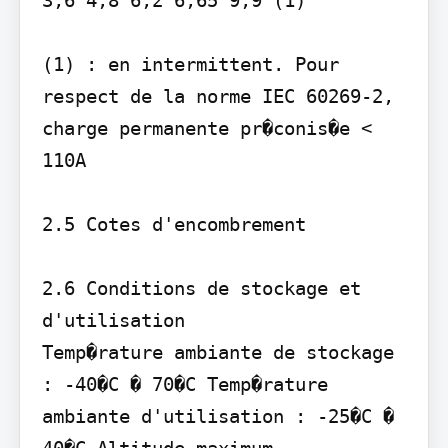
3,6 4,8 6,2 6,65 9,9 (1)

(1) : en intermittent. Pour 
respect de la norme IEC 60269-2, 
charge permanente pr�conis�e < 
110A

2.5 Cotes d'encombrement

2.6 Conditions de stockage et 
d'utilisation

Temp�rature ambiante de stockage 
: -40�C � 70�C Temp�rature 
ambiante d'utilisation : -25�C � 