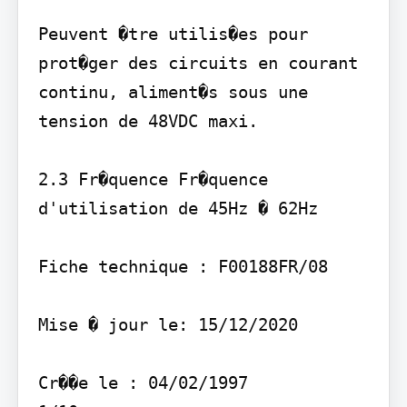
Peuvent �tre utilis�es pour 
prot�ger des circuits en courant 
continu, aliment�s sous une 
tension de 48VDC maxi.

2.3 Fr�quence Fr�quence 
d'utilisation de 45Hz � 62Hz

Fiche technique : F00188FR/08

Mise � jour le: 15/12/2020

Cr��e le : 04/02/1997
