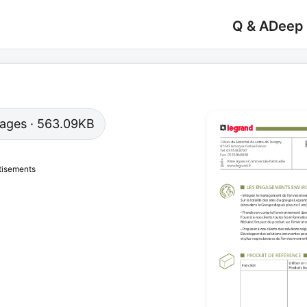
Q & A
Deep
 pages · 563.09KB
tisements