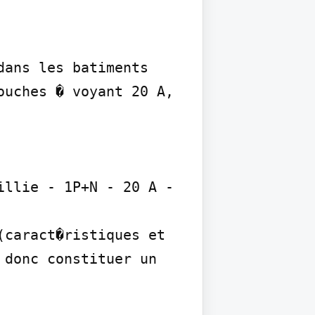
ans les batiments 
uches � voyant 20 A, 
llie - 1P+N - 20 A - 
caract�ristiques et 
donc constituer un 