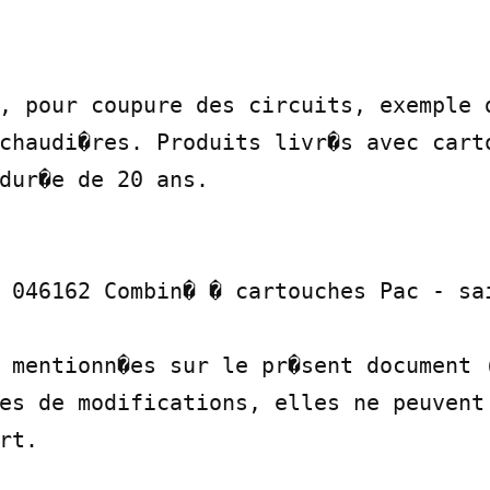
, pour coupure des circuits, exemple d
chaudi�res. Produits livr�s avec carto
dur�e de 20 ans.

 046162 Combin� � cartouches Pac - sai
 mentionn�es sur le pr�sent document (
es de modifications, elles ne peuvent 
rt.
