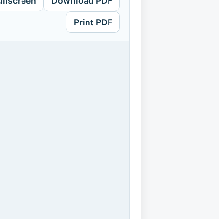
ullscreen
Download PDF
Print PDF