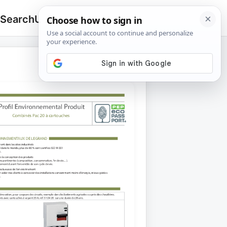
 Search
Upload
🔍
Search
for: