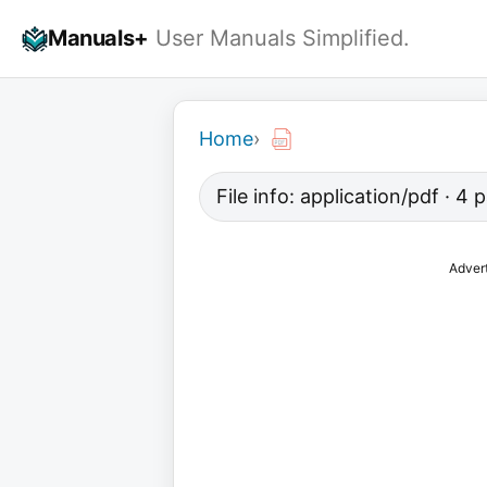
Skip
Manuals+
User Manuals Simplified.
to
content
Home
›
File info: application/pdf · 4
Adver