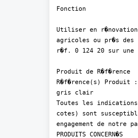
Fonction

Utiliser en r�novation
agricoles ou pr�s des 
r�f. 0 124 20 sur une 
Produit de R�f�rence

R�f�rence(s) Produit :
gris clair

Toutes les indications
cotes) sont susceptibl
engagement de notre pa
PRODUITS CONCERN�S
