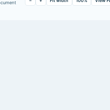
−
+
Fit width
100%
View F
document